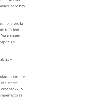
ámides, pero hay
, no le veo la
te deficiente
fría o cuando,
capaz. La
ables y
ipulado. Durante
 el sistema
Gernsback», lo
imperfecto es