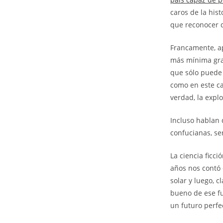
caros de la his
que reconocer 
Francamente, ap
más mínima grac
que sólo puede 
como en este ca
verdad, la expl
Incluso hablan 
confucianas, se
La ciencia ficc
años nos contó 
solar y luego, c
bueno de ese fu
un futuro perfe