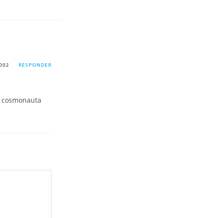
002
RESPONDER
el cosmonauta