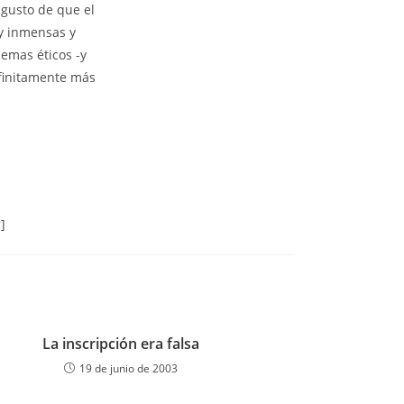
sgusto de que el
y inmensas y
emas éticos -y
finitamente más
3
]
La inscripción era falsa
19 de junio de 2003