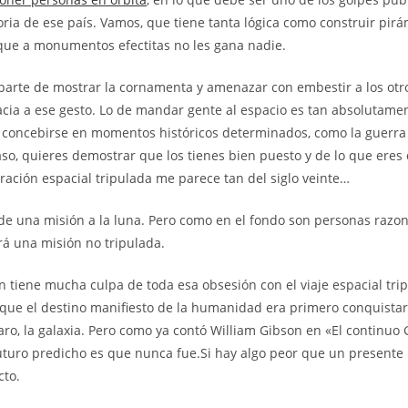
toria de ese país. Vamos, que tiene tanta lógica como construir pir
que a monumentos efectitas no les gana nadie.
arte de mostrar la cornamenta y amenazar con embestir a los otros
ia a ese gesto. Lo de mandar gente al espacio es tan absolutamen
concebirse en momentos históricos determinados, como la guerra 
so, quieres demostrar que los tienes bien puesto y de lo que eres 
oración espacial tripulada me parece tan del siglo veinte…
de una misión a la luna. Pero como en el fondo son personas razon
rá una misión no tripulada.
ión tiene mucha culpa de toda esa obsesión con el viaje espacial tr
que el destino manifiesto de la humanidad era primero conquistar
laro, la galaxia. Pero como ya contó William Gibson en «El continuo 
turo predicho es que nunca fue.Si hay algo peor que un presente 
cto.