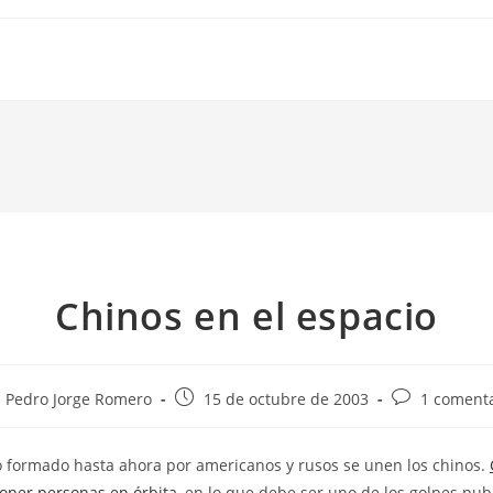
Chinos en el espacio
or
Publicación
Comentarios
Pedro Jorge Romero
15 de octubre de 2003
1 comenta
de
de
la
la
o formado hasta ahora por americanos y rusos se unen los chinos.
rada:
entrada:
entrada:
oner personas en órbita
, en lo que debe ser uno de los golpes pub