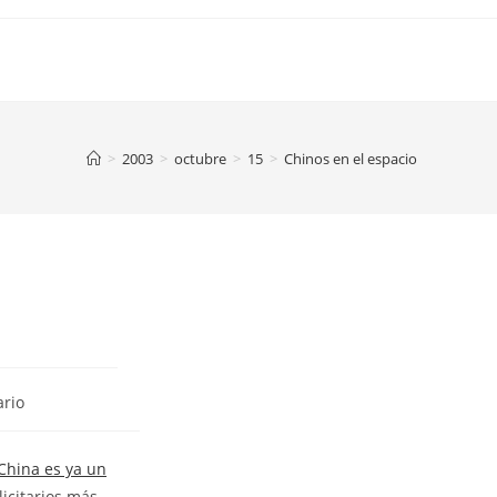
>
2003
>
octubre
>
15
>
Chinos en el espacio
rio
China es ya un
licitarios más