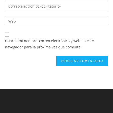
nombre
Introduce
o
tu
nombre
dirección
Introduce
de
de
la
usuario
correo
URL
para
electrónico
de
comentar
Guarda mi nombre, correo electrónico y web en este
para
tu
navegador para la próxima vez que comente.
comentar
web
(opcional)