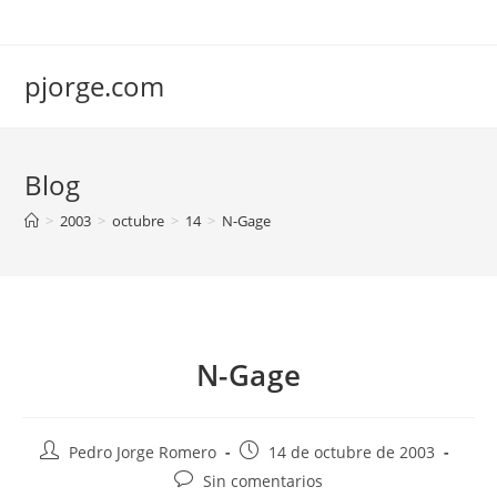
Saltar
al
contenido
pjorge.com
Blog
>
2003
>
octubre
>
14
>
N-Gage
N-Gage
Autor
Publicación
Pedro Jorge Romero
14 de octubre de 2003
de
de
Comentarios
Sin comentarios