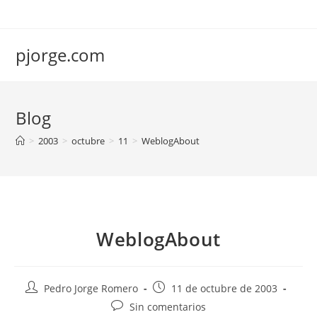
Saltar
al
contenido
pjorge.com
Blog
>
2003
>
octubre
>
11
>
WeblogAbout
WeblogAbout
Autor
Publicación
Pedro Jorge Romero
11 de octubre de 2003
de
de
Comentarios
Sin comentarios