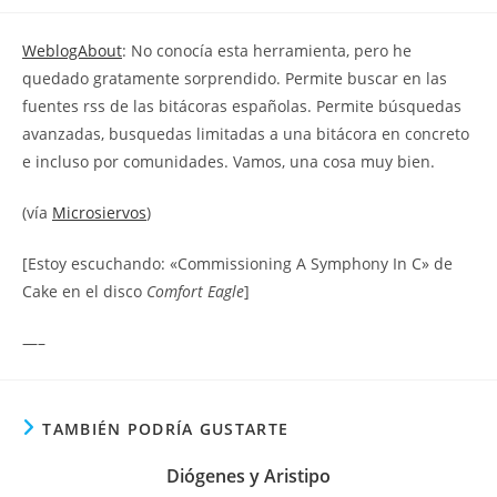
la
la
de
entrada:
entrada:
la
WeblogAbout
: No conocía esta herramienta, pero he
entrada:
quedado gratamente sorprendido. Permite buscar en las
fuentes rss de las bitácoras españolas. Permite búsquedas
avanzadas, busquedas limitadas a una bitácora en concreto
e incluso por comunidades. Vamos, una cosa muy bien.
(vía
Microsiervos
)
[Estoy escuchando: «Commissioning A Symphony In C» de
Cake en el disco
Comfort Eagle
]
—–
TAMBIÉN PODRÍA GUSTARTE
Diógenes y Aristipo