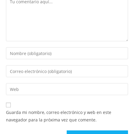
Introduce
tu
nombre
Introduce
o
tu
nombre
dirección
Introduce
de
de
la
usuario
correo
URL
para
electrónico
de
comentar
Guarda mi nombre, correo electrónico y web en este
para
tu
navegador para la próxima vez que comente.
comentar
web
(opcional)