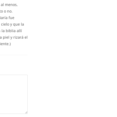
 al menos,
to o no.
María fue
cielo y que la
a biblia allí
 piel y rizará el
iente.)