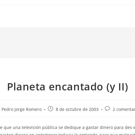
Planeta encantado (y II)
tor
Publicación
Comentarios
Pedro Jorge Romero
8 de octubre de 2003
2 comentar
de
de
la
la
e que una televisión pública se dedique a gastar dinero para des-
rada:
entrada:
entrada:
gasten dinero en entretener todavía lo entiendo, pero que malgas