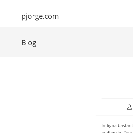
Saltar
al
pjorge.com
contenido
Blog
Au
de
la
Indigna bastant
ent
audiencia. Que 