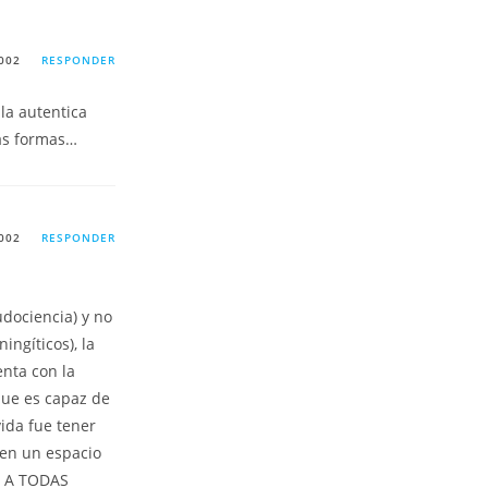
002
RESPONDER
la autentica
das formas…
002
RESPONDER
udociencia) y no
ngíticos), la
enta con la
 que es capaz de
vida fue tener
nen un espacio
S A TODAS