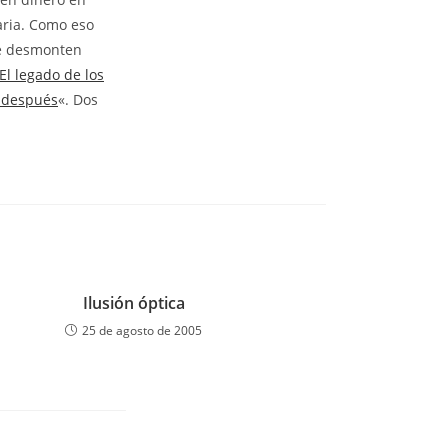
aria. Como eso
ue desmonten
El legado de los
s después
«. Dos
Ilusión óptica
25 de agosto de 2005