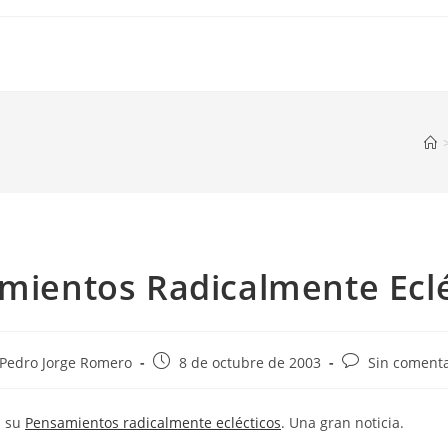
mientos Radicalmente Eclé
or
Publicación
Comentarios
Pedro Jorge Romero
8 de octubre de 2003
Sin comenta
de
de
la
la
n su
Pensamientos radicalmente eclécticos
. Una gran noticia.
ada:
entrada:
entrada: