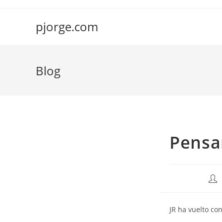
Saltar
al
pjorge.com
contenido
Blog
Pensa
Aut
de
la
JR ha vuelto co
entr