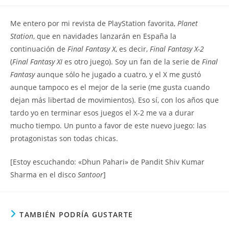
la
la
de
entrada:
entrada:
la
Me entero por mi revista de PlayStation favorita,
Planet
entrada:
Station
, que en navidades lanzarán en España la
continuación de
Final Fantasy X
, es decir,
Final Fantasy X-2
(
Final Fantasy XI
es otro juego). Soy un fan de la serie de
Final
Fantasy
aunque sólo he jugado a cuatro, y el X me gustó
aunque tampoco es el mejor de la serie (me gusta cuando
dejan más libertad de movimientos). Eso sí, con los años que
tardo yo en terminar esos juegos el X-2 me va a durar
mucho tiempo. Un punto a favor de este nuevo juego: las
protagonistas son todas chicas.
[Estoy escuchando: «Dhun Pahari» de Pandit Shiv Kumar
Sharma en el disco
Santoor
]
TAMBIÉN PODRÍA GUSTARTE