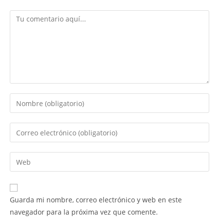
Comentario
Introduce
tu
nombre
Introduce
o
tu
nombre
dirección
Introduce
de
de
la
usuario
correo
URL
para
electrónico
de
comentar
Guarda mi nombre, correo electrónico y web en este
para
tu
navegador para la próxima vez que comente.
comentar
web