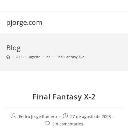
Saltar
al
contenido
pjorge.com
Blog
>
2003
>
agosto
>
27
>
Final Fantasy X-2
Final Fantasy X-2
Autor
Publicación
Pedro Jorge Romero
27 de agosto de 2003
de
de
Comentarios
Sin comentarios