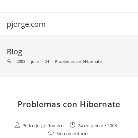
Saltar
al
contenido
pjorge.com
Blog
>
2003
>
julio
>
24
>
Problemas con Hibernate
Problemas con Hibernate
Autor
Publicación
Pedro Jorge Romero
24 de julio de 2003
de
de
Comentarios
Sin comentarios