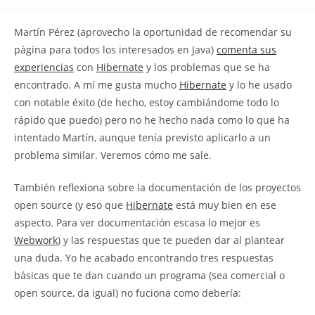
la
la
de
entrada:
entrada:
la
Martín Pérez (aprovecho la oportunidad de recomendar su
entrada:
página para todos los interesados en Java)
comenta sus
experiencias
con
Hibernate
y los problemas que se ha
encontrado. A mí me gusta mucho
Hibernate
y lo he usado
con notable éxito (de hecho, estoy cambiándome todo lo
rápido que puedo) pero no he hecho nada como lo que ha
intentado Martín, aunque tenía previsto aplicarlo a un
problema similar. Veremos cómo me sale.
También reflexiona sobre la documentación de los proyectos
open source (y eso que
Hibernate
está muy bien en ese
aspecto. Para ver documentación escasa lo mejor es
Webwork
) y las respuestas que te pueden dar al plantear
una duda. Yo he acabado encontrando tres respuestas
básicas que te dan cuando un programa (sea comercial o
open source, da igual) no fuciona como debería: