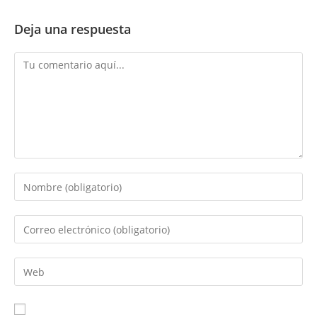
Deja una respuesta
Comentario
Introduce
tu
nombre
Introduce
o
tu
nombre
dirección
Introduce
de
de
la
usuario
correo
URL
para
electrónico