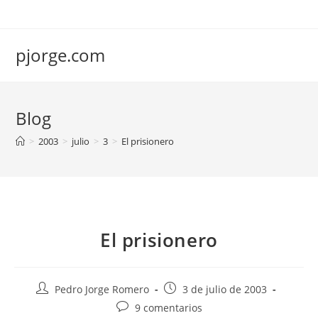
Saltar
al
contenido
pjorge.com
Blog
>
2003
>
julio
>
3
>
El prisionero
El prisionero
Autor
Publicación
Pedro Jorge Romero
3 de julio de 2003
de
de
Comentarios
9 comentarios