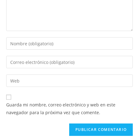
Introduce
tu
nombre
Introduce
o
tu
nombre
dirección
Introduce
de
de
la
usuario
correo
URL
para
electrónico
de
comentar
Guarda mi nombre, correo electrónico y web en este
para
tu
navegador para la próxima vez que comente.
comentar
web
(opcional)