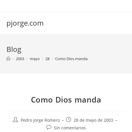
Saltar
al
contenido
pjorge.com
Blog
>
2003
>
mayo
>
28
>
Como Dios manda
Como Dios manda
Autor
Publicación
Pedro Jorge Romero
28 de mayo de 2003
de
de
Comentarios
Sin comentarios