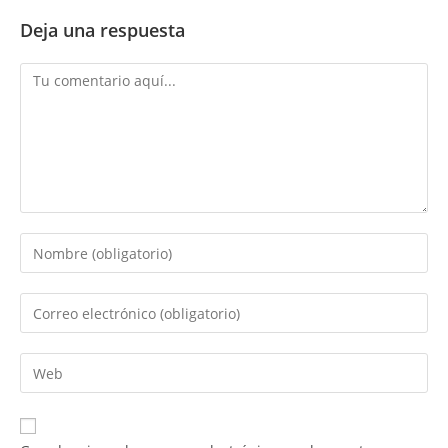
Deja una respuesta
Comentario
Introduce
tu
nombre
Introduce
o
tu
nombre
dirección
Introduce
de
de
la
usuario
correo
URL
para
electrónico
de
comentar