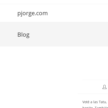
Saltar
al
pjorge.com
contenido
Blog
Aut
de
la
Voté a las Tatu
ent
bonito. Tambié