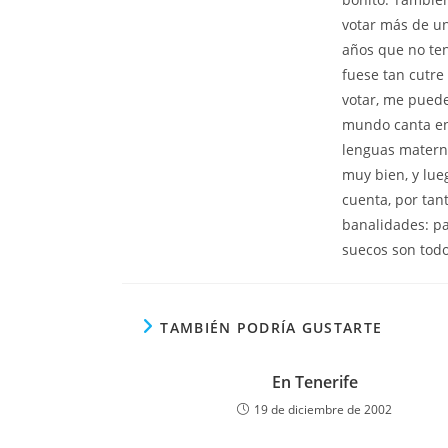
votar más de una
años que no ten
fuese tan cutre
votar, me puede 
mundo canta en 
lenguas materna
muy bien, y lueg
cuenta, por tan
banalidades: pa
suecos son todos
TAMBIÉN PODRÍA GUSTARTE
En Tenerife
19 de diciembre de 2002