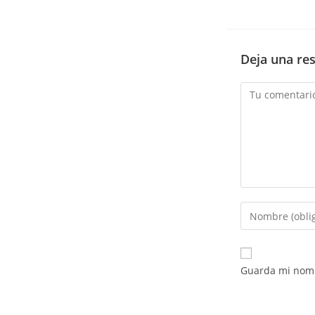
Deja una re
Comentario
Introduce
tu
nombre
o
Guarda mi nomb
nombre
de