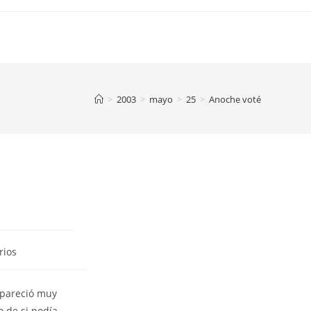
>
2003
>
mayo
>
25
>
Anoche voté
rios
 pareció muy
o de si podía