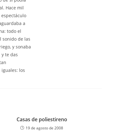
al. Hace mil
l espectáculo
 aguardaba a
ma: todo el
l sonido de las
riego, y sonaba
 y te das
tan
iguales: los
Casas de poliestireno
19 de agosto de 2008