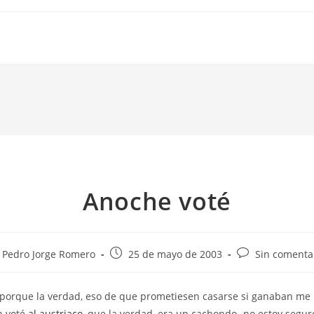
Anoche voté
or
Publicación
Comentarios
Pedro Jorge Romero
25 de mayo de 2003
Sin comenta
de
de
la
la
, porque la verdad, eso de que prometiesen casarse si ganaban me
rada:
entrada:
entrada:
n voté
al austriaco
, que la verdad, era un cachondo -no estoy segur