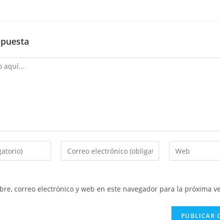
spuesta
Introduce
Introduce
tu
la
dirección
URL
de
de
re, correo electrónico y web en este navegador para la próxima v
correo
tu
electrónico
web