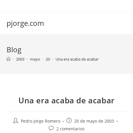
Saltar
al
contenido
pjorge.com
Blog
>
2003
>
mayo
>
20
>
Una era acaba de acabar
Una era acaba de acabar
Autor
Publicación
Pedro Jorge Romero
20 de mayo de 2003
de
de
Comentarios
2 comentarios