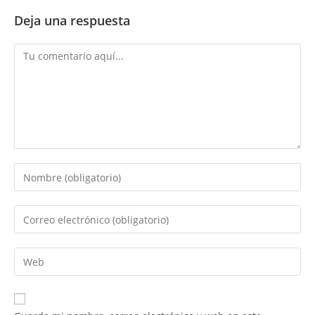
Deja una respuesta
Comentario
Introduce
tu
nombre
Introduce
o
tu
nombre
dirección
Introduce
de
de
la
usuario
correo
URL
para
electrónico
de
comentar