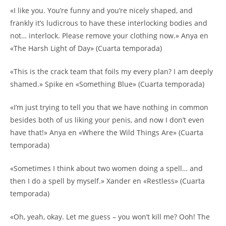
«I like you. You’re funny and you’re nicely shaped, and
frankly it’s ludicrous to have these interlocking bodies and
not… interlock. Please remove your clothing now.» Anya en
«The Harsh Light of Day» (Cuarta temporada)
«This is the crack team that foils my every plan? I am deeply
shamed.» Spike en «Something Blue» (Cuarta temporada)
«I’m just trying to tell you that we have nothing in common
besides both of us liking your penis, and now I don’t even
have that!» Anya en «Where the Wild Things Are» (Cuarta
temporada)
«Sometimes I think about two women doing a spell… and
then I do a spell by myself.» Xander en «Restless» (Cuarta
temporada)
«Oh, yeah, okay. Let me guess – you won’t kill me? Ooh! The