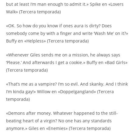
but at least I’m man enough to admit it.» Spike en «Lovers
Walk» (Tercera temporada)
«OK. So how do you know if ones aura is dirty? Does
somebody come by with a finger and write ‘Wash Me’ on it?»
Buffy en «Helpless» (Tercera temporada)
«Whenever Giles sends me on a mission, he always says
‘Please.’ And afterwards I get a cookie.» Buffy en «Bad Girls»
(Tercera temporada)
«That’s me as a vampire? I’m so evil. And skanky. And I think
I’m kinda gay!» Willow en «Doppelgangland» (Tercera
temporada)
«Demons after money. Whatever happened to the still-
beating heart of a virgin? No one has any standards
anymore.» Giles en «Enemies» (Tercera temporada)