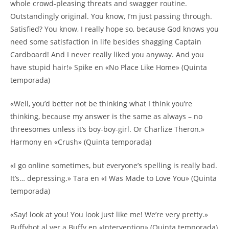
whole crowd-pleasing threats and swagger routine.
Outstandingly original. You know, I’m just passing through.
Satisfied? You know, I really hope so, because God knows you
need some satisfaction in life besides shagging Captain
Cardboard! And I never really liked you anyway. And you
have stupid hair!» Spike en «No Place Like Home» (Quinta
temporada)
«Well, you’d better not be thinking what I think you’re
thinking, because my answer is the same as always – no
threesomes unless it’s boy-boy-girl. Or Charlize Theron.»
Harmony en «Crush» (Quinta temporada)
«I go online sometimes, but everyone’s spelling is really bad.
It’s… depressing.» Tara en «I Was Made to Love You» (Quinta
temporada)
«Say! look at you! You look just like me! We’re very pretty.»
Buffybot al ver a Buffy en «Intervention» (Quinta temporada)