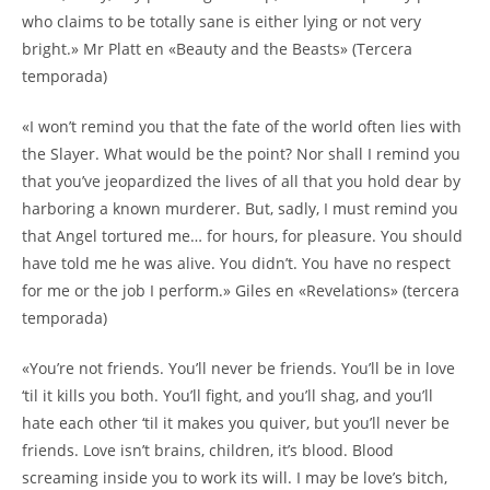
who claims to be totally sane is either lying or not very
bright.» Mr Platt en «Beauty and the Beasts» (Tercera
temporada)
«I won’t remind you that the fate of the world often lies with
the Slayer. What would be the point? Nor shall I remind you
that you’ve jeopardized the lives of all that you hold dear by
harboring a known murderer. But, sadly, I must remind you
that Angel tortured me… for hours, for pleasure. You should
have told me he was alive. You didn’t. You have no respect
for me or the job I perform.» Giles en «Revelations» (tercera
temporada)
«You’re not friends. You’ll never be friends. You’ll be in love
‘til it kills you both. You’ll fight, and you’ll shag, and you’ll
hate each other ‘til it makes you quiver, but you’ll never be
friends. Love isn’t brains, children, it’s blood. Blood
screaming inside you to work its will. I may be love’s bitch,