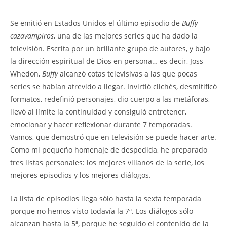
la
la
de
entrada:
entrada:
la
Se emitió en Estados Unidos el último episodio de
Buffy
entrada:
cazavampiros
, una de las mejores series que ha dado la
televisión. Escrita por un brillante grupo de autores, y bajo
la dirección espiritual de Dios en persona… es decir, Joss
Whedon,
Buffy
alcanzó cotas televisivas a las que pocas
series se habían atrevido a llegar. Invirtió clichés, desmitificó
formatos, redefinió personajes, dio cuerpo a las metáforas,
llevó al límite la continuidad y consiguió entretener,
emocionar y hacer reflexionar durante 7 temporadas.
Vamos, que demostró que en televisión se puede hacer arte.
Como mi pequeño homenaje de despedida, he preparado
tres listas personales: los mejores villanos de la serie, los
mejores episodios y los mejores diálogos.
La lista de episodios llega sólo hasta la sexta temporada
porque no hemos visto todavía la 7ª. Los diálogos sólo
alcanzan hasta la 5ª, porque he seguido el contenido de la