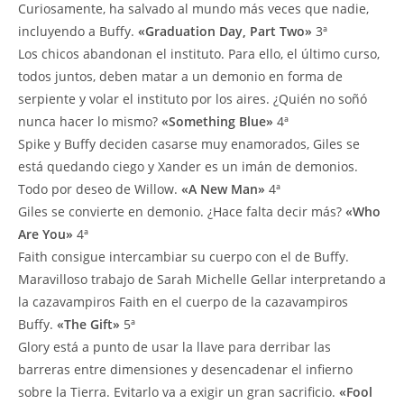
Curiosamente, ha salvado al mundo más veces que nadie,
incluyendo a Buffy.
«Graduation Day, Part Two»
3ª
Los chicos abandonan el instituto. Para ello, el último curso,
todos juntos, deben matar a un demonio en forma de
serpiente y volar el instituto por los aires. ¿Quién no soñó
nunca hacer lo mismo?
«Something Blue»
4ª
Spike y Buffy deciden casarse muy enamorados, Giles se
está quedando ciego y Xander es un imán de demonios.
Todo por deseo de Willow.
«A New Man»
4ª
Giles se convierte en demonio. ¿Hace falta decir más?
«Who
Are You»
4ª
Faith consigue intercambiar su cuerpo con el de Buffy.
Maravilloso trabajo de Sarah Michelle Gellar interpretando a
la cazavampiros Faith en el cuerpo de la cazavampiros
Buffy.
«The Gift»
5ª
Glory está a punto de usar la llave para derribar las
barreras entre dimensiones y desencadenar el infierno
sobre la Tierra. Evitarlo va a exigir un gran sacrificio.
«Fool