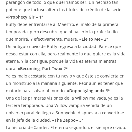
parangón de todo lo que querríamos ser. Un hechizo tan
potente que incluso altera los títulos de crédito de la serie.
«Prophecy Girl»
1ª
Buffy debe enfrentarse al Maestro, el malo de la primera
temporada, pero descubre que al hacerlo la profecía dice
que morirá. Y efectivamente, muere.
«Lie to Me»
2ª
Un antiguo novio de Buffy regresa a la ciudad. Parece que
desea estar con ella, pero realmente lo que quiere es la vida
eterna. Y la consigue, porque la vida es eterna mientras
dura.
«Becoming, Part Two»
2ª
Ya es malo acostarte con tu novio y que éste se convierta en
un monstruo a la mañana siguiente. Peor aún es tener que
matarlo para salvar al mundo.
«Doppelgängland»
3ª
Una de las primeras visiones de la Willow malvada, ya es la
tercera temporada. Una Willow vampira venida de un
universo paralelo llega a Sunnydale dispuesta a convertirse
en la jefa de la ciudad.
«The Zeppo»
3ª
La historia de Xander. El eterno segundón, el siempre olvido.