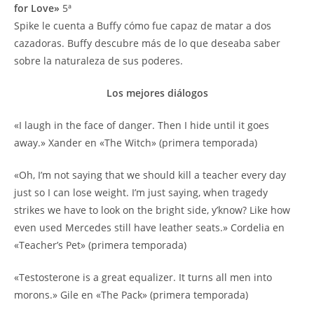
for Love»
5ª
Spike le cuenta a Buffy cómo fue capaz de matar a dos
cazadoras. Buffy descubre más de lo que deseaba saber
sobre la naturaleza de sus poderes.
Los mejores diálogos
«I laugh in the face of danger. Then I hide until it goes
away.» Xander en «The Witch» (primera temporada)
«Oh, I’m not saying that we should kill a teacher every day
just so I can lose weight. I’m just saying, when tragedy
strikes we have to look on the bright side, y’know? Like how
even used Mercedes still have leather seats.» Cordelia en
«Teacher’s Pet» (primera temporada)
«Testosterone is a great equalizer. It turns all men into
morons.» Gile en «The Pack» (primera temporada)