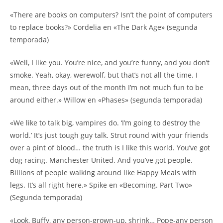
«There are books on computers? Isn’t the point of computers
to replace books?» Cordelia en «The Dark Age» (segunda
temporada)
«Well, I like you. You’re nice, and you’re funny, and you don’t
smoke. Yeah, okay, werewolf, but that’s not all the time. I
mean, three days out of the month I’m not much fun to be
around either.» Willow en «Phases» (segunda temporada)
«We like to talk big, vampires do. ‘I’m going to destroy the
world.’ It’s just tough guy talk. Strut round with your friends
over a pint of blood… the truth is I like this world. You’ve got
dog racing. Manchester United. And you’ve got people.
Billions of people walking around like Happy Meals with
legs. It’s all right here.» Spike en «Becoming. Part Two»
(Segunda temporada)
«Look, Buffy, any person-grown-up, shrink… Pope-any person