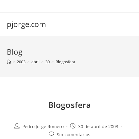
Saltar
al
contenido
pjorge.com
Blog
>
2003
>
abril
>
30
>
Blogosfera
Blogosfera
Autor
Publicación
Pedro Jorge Romero
30 de abril de 2003
de
de
Comentarios
Sin comentarios