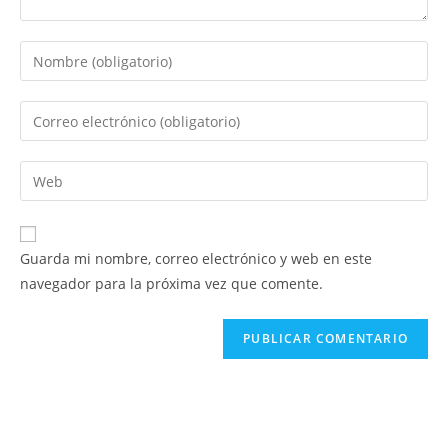
Introduce
tu
nombre
Introduce
o
tu
nombre
dirección
Introduce
de
de
la
usuario
correo
URL
para
electrónico
de
comentar
Guarda mi nombre, correo electrónico y web en este
para
tu
navegador para la próxima vez que comente.
comentar
web
(opcional)