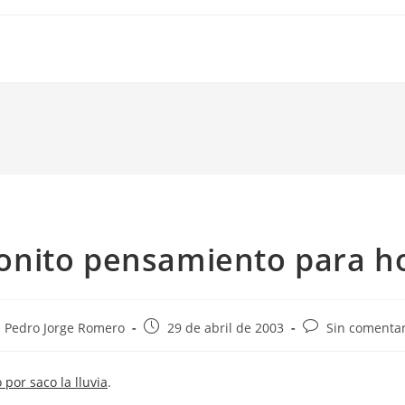
onito pensamiento para h
tor
Publicación
Comentarios
Pedro Jorge Romero
29 de abril de 2003
Sin comentar
de
de
la
la
por saco la lluvia
.
rada:
entrada:
entrada: