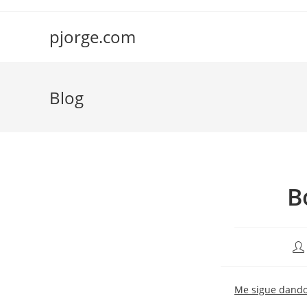
Saltar
al
pjorge.com
contenido
Blog
B
Au
de
la
Me sigue dando 
ent