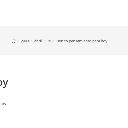
>
2003
>
abril
>
29
>
Bonito pensamiento para hoy
oy
ios