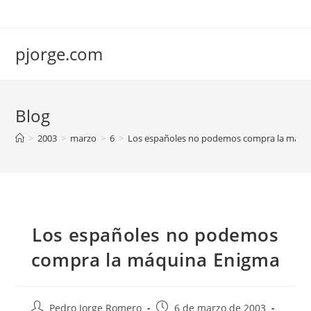
Saltar
al
contenido
pjorge.com
Blog
>
2003
>
marzo
>
6
>
Los españoles no podemos compra la máqu
Los españoles no podemos
compra la máquina Enigma
Autor
Publicación
Pedro Jorge Romero
6 de marzo de 2003