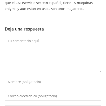
que el CNI (servicio secreto español) tiene 15 maquinas
enigma y aun están en uso… son unos majaderos.
Deja una respuesta
Comentario
Introduce
tu
nombre
Introduce
o
tu
nombre
dirección