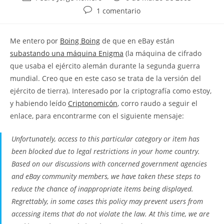
de
de
Comentarios
1 comentario
la
la
de
entrada:
entrada:
la
Me entero por
Boing Boing
de que en eBay están
entrada:
subastando una máquina Enigma
(la máquina de cifrado
que usaba el ejército alemán durante la segunda guerra
mundial. Creo que en este caso se trata de la versión del
ejército de tierra). Interesado por la criptografía como estoy,
y habiendo leído
Criptonomicón
, corro raudo a seguir el
enlace, para encontrarme con el siguiente mensaje:
Unfortunately, access to this particular category or item has
been blocked due to legal restrictions in your home country.
Based on our discussions with concerned government agencies
and eBay community members, we have taken these steps to
reduce the chance of inappropriate items being displayed.
Regrettably, in some cases this policy may prevent users from
accessing items that do not violate the law. At this time, we are