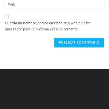
Introduce
de
de
la
usuario
correo
URL
para
electrónico
de
comentar
Guarda mi nombre, correo electrónico y web en este
para
tu
navegador para la próxima vez que comente.
comentar
web
(opcional)