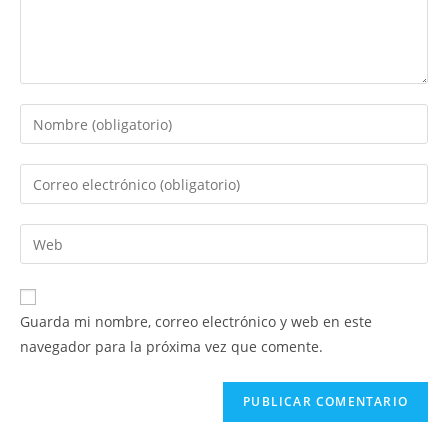
Introduce
tu
nombre
Introduce
o
tu
nombre
dirección
Introduce
de
de
la
usuario
correo
URL
para
electrónico
de
comentar
Guarda mi nombre, correo electrónico y web en este
para
tu
navegador para la próxima vez que comente.
comentar
web
(opcional)