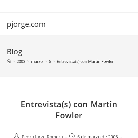
Saltar
al
contenido
pjorge.com
Blog
>
2003
>
marzo
>
6
>
Entrevista(s) con Martin Fowler
Entrevista(s) con Martin
Fowler
Autor
Publicación
Pedro Jorge Romero
6 de marzo de 2003