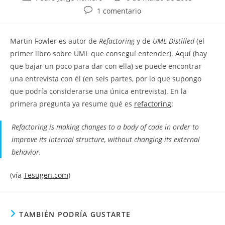
de
de
Comentarios
1 comentario
la
la
de
entrada:
entrada:
la
Martin Fowler es autor de
Refactoring
y de
UML Distilled
(el
entrada:
primer libro sobre UML que conseguí entender).
Aquí
(hay
que bajar un poco para dar con ella) se puede encontrar
una entrevista con él (en seis partes, por lo que supongo
que podría considerarse una única entrevista). En la
primera pregunta ya resume qué es
refactoring
:
Refactoring is making changes to a body of code in order to
improve its internal structure, without changing its external
behavior.
(vía
Tesugen.com
)
TAMBIÉN PODRÍA GUSTARTE