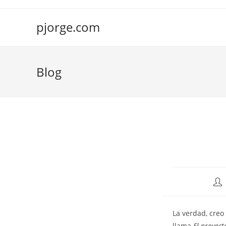
Saltar
al
pjorge.com
contenido
Blog
Aut
de
la
La verdad, creo
ent
llama
El proyect