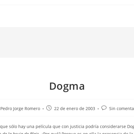
Dogma
or
Publicación
Comentarios
Pedro Jorge Romero
22 de enero de 2003
Sin comenta
de
de
la
la
 que sólo hay una película que con justicia podría considerarse D
rada:
entrada:
entrada:
o de la bruja de Blair
. ¿Por qué? Porque es en ella la presencia de l