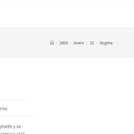
>
2003
>
enero
>
22
>
Dogma
rios
ogma95 y se
a cámara está