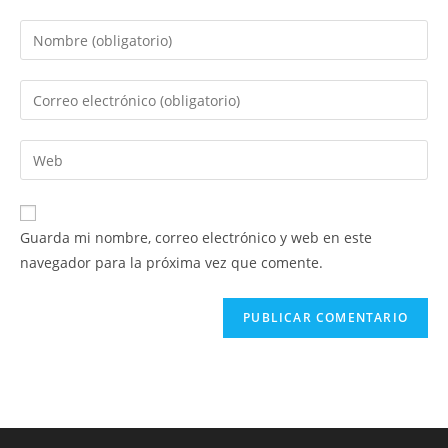
Introduce
tu
nombre
Introduce
o
tu
nombre
dirección
Introduce
de
de
la
usuario
correo
URL
para
electrónico
de
comentar
Guarda mi nombre, correo electrónico y web en este
para
tu
navegador para la próxima vez que comente.
comentar
web
(opcional)