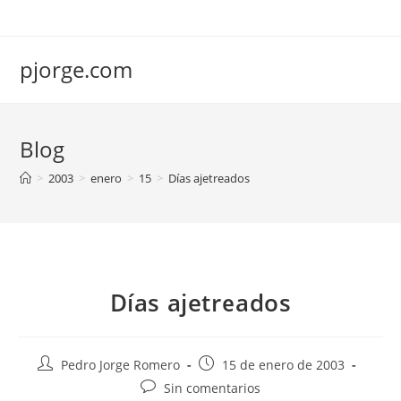
Saltar
al
contenido
pjorge.com
Blog
>
2003
>
enero
>
15
>
Días ajetreados
Días ajetreados
Autor
Publicación
Pedro Jorge Romero
15 de enero de 2003
de
de
Comentarios
Sin comentarios