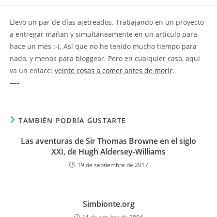
la
la
de
entrada:
entrada:
la
Llevo un par de días ajetreados. Trabajando en un proyecto
entrada:
a entregar mañan y simultáneamente en un artículo para
hace un mes :-(. Así que no he tenido mucho tiempo para
nada, y menos para bloggear. Pero en cualquier caso, aquí
va un enlace:
veinte cosas a comer antes de morir
.
—–
TAMBIÉN PODRÍA GUSTARTE
Las aventuras de Sir Thomas Browne en el siglo
XXI, de Hugh Aldersey-Williams
19 de septiembre de 2017
Simbionte.org