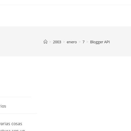
>
2003
>
enero
>
7
>
Blogger API
ios
varias cosas
actura con un