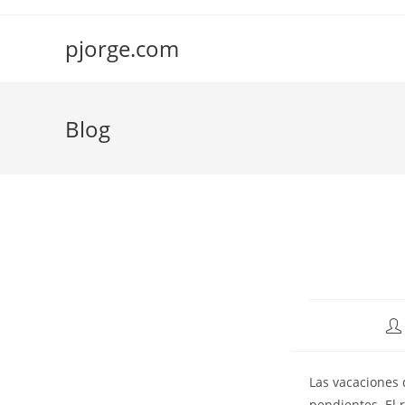
Saltar
al
pjorge.com
contenido
Blog
Au
de
la
Las vacaciones 
ent
pendientes. El 