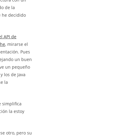
do de la
e he decidido
l API de
che
, mirarse el
mentación. Pues
dejando un buen
uve un pequeño
y los de Java
e la
simplifica
ión la estoy
se otro, pero su