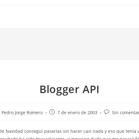
Blogger API
tor
Publicación
Comentarios
Pedro Jorge Romero
7 de enero de 2003
Sin comentar
de
de
la
la
de Navidad conseguí pasarlas sin hacer casi nada y eso que tenía 
rada:
entrada:
entrada:
resultado ha sido muy relajante, aunque no dudo que me pasará f