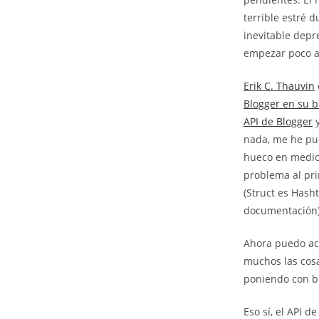
terrible estré 
inevitable depr
empezar poco a
Erik C. Thauvin
Blogger en su b
API de Blogger
y
nada, me he pu
hueco en medio
problema al pri
(Struct es Hash
documentación)
Ahora puedo ac
muchos las cosa
poniendo con b
Eso sí, el API 