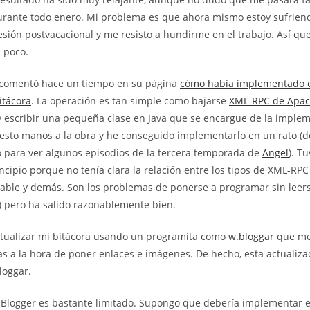
durante todo enero. Mi problema es que ahora mismo estoy sufrien
esión postvacacional y me resisto a hundirme en el trabajo. Así qu
 poco.
comentó hace un tiempo en su página
cómo había implementado e
itácora
. La operación es tan simple como bajarse
XML-RPC de Apa
 escribir una pequeña clase en Java que se encargue de la imple
esto manos a la obra y he conseguido implementarlo en un rato (
 para ver algunos episodios de la tercera temporada de
Angel
). T
ncipio porque no tenía clara la relación entre los tipos de XML-RPC 
table y demás. Son los problemas de ponerse a programar sin leers
 pero ha salido razonablemente bien.
tualizar mi bitácora usando un programita como
w.bloggar
que me 
s a la hora de poner enlaces e imágenes. De hecho, esta actualizac
loggar.
de Blogger es bastante limitado. Supongo que debería implementar e