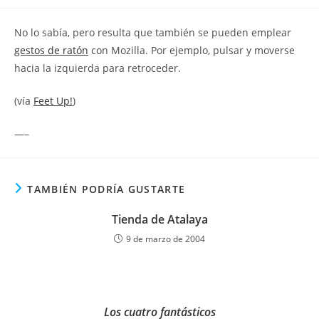
la
la
de
entrada:
entrada:
la
No lo sabía, pero resulta que también se pueden emplear
entrada:
gestos de ratón
con Mozilla. Por ejemplo, pulsar y moverse
hacia la izquierda para retroceder.
(vía
Feet Up!
)
—–
TAMBIÉN PODRÍA GUSTARTE
Tienda de Atalaya
9 de marzo de 2004
Los cuatro fantásticos