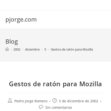
Saltar
al
contenido
pjorge.com
Blog
>
2002
>
diciembre
>
5
>
Gestos de ratón para Mozilla
Gestos de ratón para Mozilla
Autor
Publicación
Pedro Jorge Romero
5 de diciembre de 2002
de
de
Comentarios
Sin comentarios