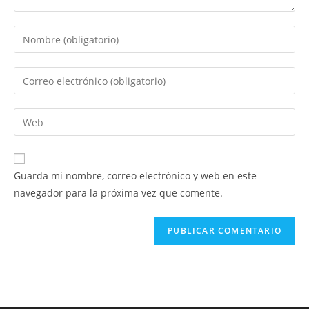
Introduce
tu
nombre
Introduce
o
tu
nombre
dirección
Introduce
de
de
la
usuario
correo
URL
para
electrónico
de
comentar
Guarda mi nombre, correo electrónico y web en este
para
tu
navegador para la próxima vez que comente.
comentar
web
(opcional)