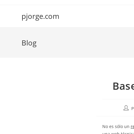
Saltar
al
pjorge.com
contenido
Blog
Base
Auto
P
de
la
No es sólo un
r
entra
una web técnic