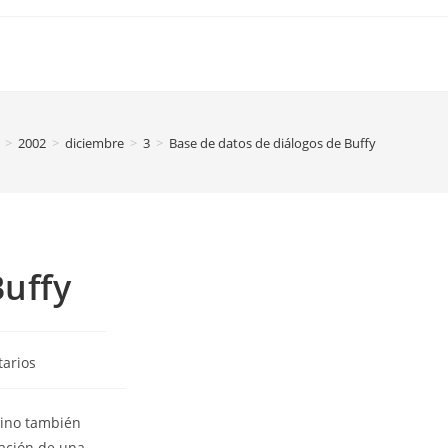
>
2002
>
diciembre
>
3
>
Base de datos de diálogos de Buffy
Buffy
arios
sino también
ación de una