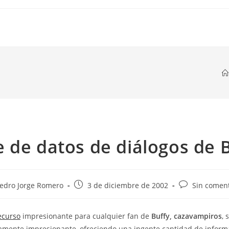
 de datos de diálogos de 
r
Publicación
Comentarios
edro Jorge Romero
3 de diciembre de 2002
Sin coment
de
de
la
la
ecurso
impresionante para cualquier fan de
Buffy, cazavampiros
, 
da:
entrada:
entrada:
amente impresionante, ofreciendo una ingente cantidad de inform