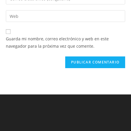
o
tu
nombre
dirección
Introduce
de
de
la
usuario
correo
URL
para
electrónico
de
comentar
Guarda mi nombre, correo electrónico y web en este
para
tu
navegador para la próxima vez que comente.
comentar
web
(opcional)