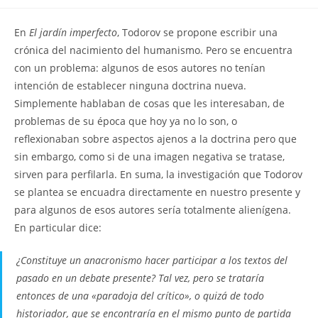
la
la
de
entrada:
entrada:
la
En
El jardín imperfecto
, Todorov se propone escribir una
entrada:
crónica del nacimiento del humanismo. Pero se encuentra
con un problema: algunos de esos autores no tenían
intención de establecer ninguna doctrina nueva.
Simplemente hablaban de cosas que les interesaban, de
problemas de su época que hoy ya no lo son, o
reflexionaban sobre aspectos ajenos a la doctrina pero que
sin embargo, como si de una imagen negativa se tratase,
sirven para perfilarla. En suma, la investigación que Todorov
se plantea se encuadra directamente en nuestro presente y
para algunos de esos autores sería totalmente alienígena.
En particular dice:
¿Constituye un anacronismo hacer participar a los textos del
pasado en un debate presente? Tal vez, pero se trataría
entonces de una «paradoja del crítico», o quizá de todo
historiador, que se encontraría en el mismo punto de partida