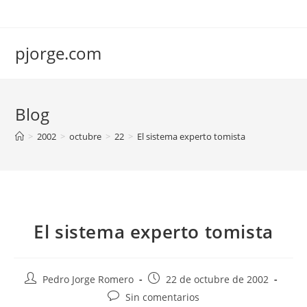
Saltar
al
contenido
pjorge.com
Blog
>
2002
>
octubre
>
22
>
El sistema experto tomista
El sistema experto tomista
Autor
Publicación
Pedro Jorge Romero
22 de octubre de 2002
de
de
Comentarios
Sin comentarios