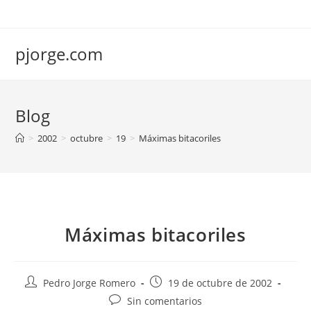
Saltar
al
contenido
pjorge.com
Blog
>
2002
>
octubre
>
19
>
Máximas bitacoriles
Máximas bitacoriles
Autor
Publicación
Pedro Jorge Romero
19 de octubre de 2002
de
de
Comentarios
Sin comentarios