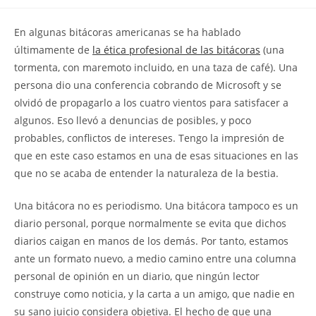
la
la
de
entrada:
entrada:
la
En algunas bitácoras americanas se ha hablado
entrada:
últimamente de
la ética profesional de las bitácoras
(una
tormenta, con maremoto incluido, en una taza de café). Una
persona dio una conferencia cobrando de Microsoft y se
olvidó de propagarlo a los cuatro vientos para satisfacer a
algunos. Eso llevó a denuncias de posibles, y poco
probables, conflictos de intereses. Tengo la impresión de
que en este caso estamos en una de esas situaciones en las
que no se acaba de entender la naturaleza de la bestia.
Una bitácora no es periodismo. Una bitácora tampoco es un
diario personal, porque normalmente se evita que dichos
diarios caigan en manos de los demás. Por tanto, estamos
ante un formato nuevo, a medio camino entre una columna
personal de opinión en un diario, que ningún lector
construye como noticia, y la carta a un amigo, que nadie en
su sano juicio considera objetiva. El hecho de que una