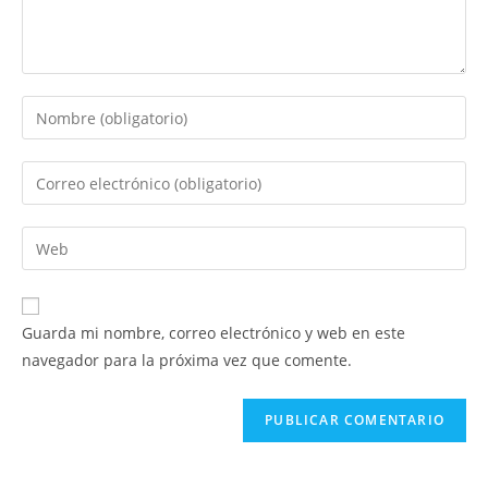
Introduce
tu
nombre
Introduce
o
tu
nombre
dirección
Introduce
de
de
la
usuario
correo
URL
para
electrónico
de
comentar
Guarda mi nombre, correo electrónico y web en este
para
tu
navegador para la próxima vez que comente.
comentar
web
(opcional)