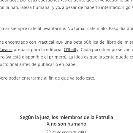
tal la naturaleza humana- y yo, a pesar de haberlo intentado, sigo 
omar siempre café al levantarme. No tomar café malo. Paso día dur
he encontrado con
Practical RDF
una beta pública del libro del mis
Powers
prepara para la editorial
O’Reilly
. Cada poco tiempo se van 
bro (ya está disponible
el primero
). La idea es que la gente pueda 
ucto final antes de publicarlo en papel.
ero poder enterarme al fin de qué va todo esto.
Según la juez, los miembros de la Patrulla
X no son humano
21 de enero de 2003