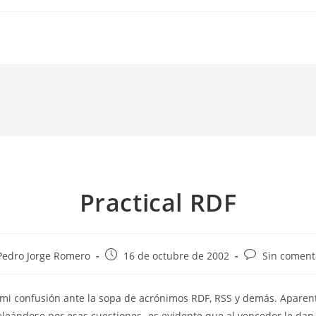
Practical RDF
r
Publicación
Comentarios
Pedro Jorge Romero
16 de octubre de 2002
Sin coment
de
de
la
la
 mi confusión ante la sopa de acrónimos RDF, RSS y demás. Aparen
ada:
entrada:
entrada:
leándose por esas cuestiones -es evidente que al vencedor le dan