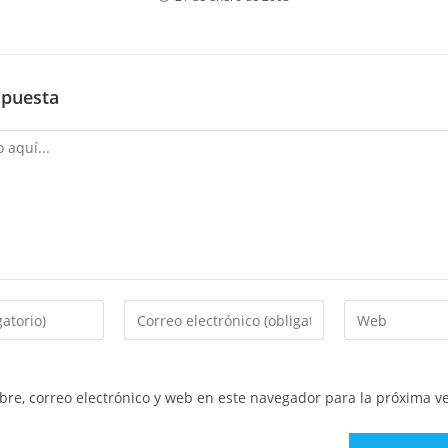
spuesta
Introduce
Introduce
tu
la
dirección
URL
de
de
re, correo electrónico y web en este navegador para la próxima v
correo
tu
electrónico
web