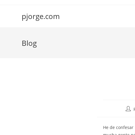
Saltar
al
pjorge.com
contenido
Blog
Auto
de
la
He de confesar
entr
mucha gente pe