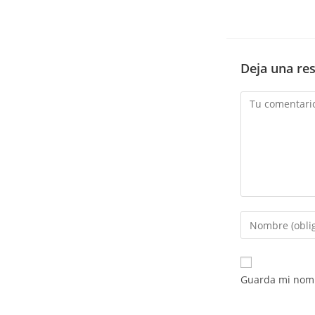
Deja una re
Comentario
Introduce
tu
nombre
o
Guarda mi nomb
nombre
de