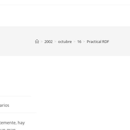
>
2002
>
octubre
>
16
>
Practical RDF
arios
temente, hay
 un gran