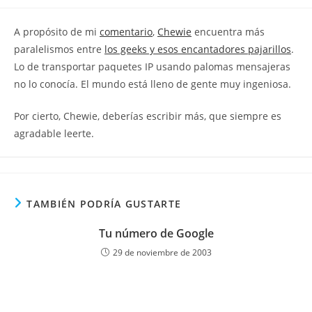
la
la
de
entrada:
entrada:
la
A propósito de mi
comentario
,
Chewie
encuentra más
entrada:
paralelismos entre
los geeks y esos encantadores pajarillos
.
Lo de transportar paquetes IP usando palomas mensajeras
no lo conocía. El mundo está lleno de gente muy ingeniosa.
Por cierto, Chewie, deberías escribir más, que siempre es
agradable leerte.
TAMBIÉN PODRÍA GUSTARTE
Tu número de Google
29 de noviembre de 2003