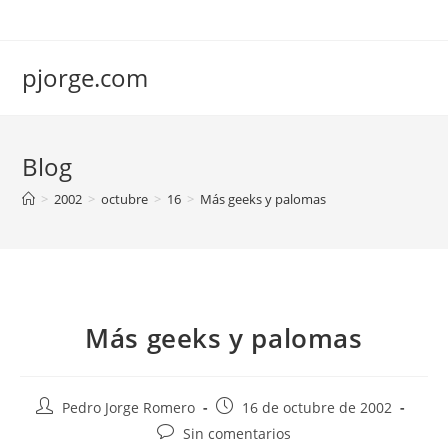
Saltar
al
contenido
pjorge.com
Blog
>
2002
>
octubre
>
16
>
Más geeks y palomas
Más geeks y palomas
Autor
Publicación
Pedro Jorge Romero
16 de octubre de 2002
de
de
Comentarios
Sin comentarios