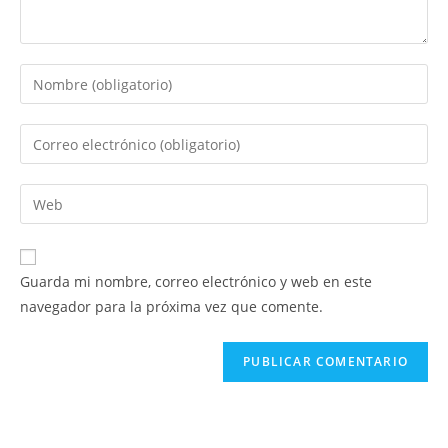
Introduce
tu
nombre
Introduce
o
tu
nombre
dirección
Introduce
de
de
la
usuario
correo
URL
para
electrónico
de
comentar
Guarda mi nombre, correo electrónico y web en este
para
tu
navegador para la próxima vez que comente.
comentar
web
(opcional)