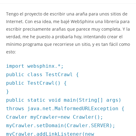
la
la
de
entrada:
entrada:
la
Tengo el proyecto de escribir una araña para unos sitios de
entrada:
Internet. Con esa idea, me bajé WebSphinx una librería para
escribir precisamente arañas que parece muy completa. Y la
verdad, me he puesto a probarla hoy, intentando crear el
mínimo programa que recorriese un sitio, y es tan fácil como
esto:
import websphinx.*;
public class TestCrawl {
public TestCrawl() {
}
public static void main(String[] args)
throws java.net.MalformedURLException {
Crawler myCrawler=new Crawler();
myCrawler.setDomain(Crawler.SERVER);
myCrawler.addLinkListener(new