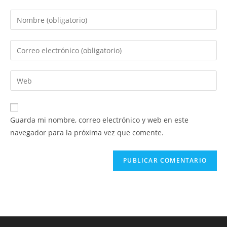
Introduce
tu
nombre
Introduce
o
tu
nombre
dirección
Introduce
de
de
la
usuario
correo
URL
para
electrónico
de
comentar
Guarda mi nombre, correo electrónico y web en este
para
tu
navegador para la próxima vez que comente.
comentar
web
(opcional)