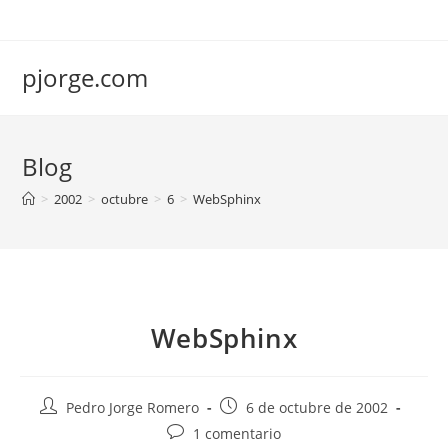
Saltar
al
contenido
pjorge.com
Blog
>
2002
>
octubre
>
6
>
WebSphinx
WebSphinx
Autor
Publicación
Pedro Jorge Romero
6 de octubre de 2002
de
de
Comentarios
1 comentario