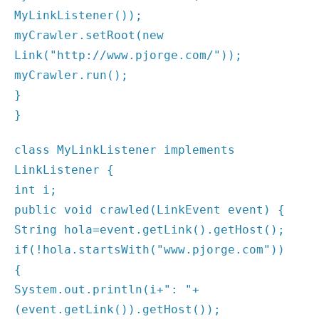
MyLinkListener());
myCrawler.setRoot(new
Link("http://www.pjorge.com/"));
myCrawler.run();
}
}
class MyLinkListener implements
LinkListener {
int i;
public void crawled(LinkEvent event) {
String hola=event.getLink().getHost();
if(!hola.startsWith("www.pjorge.com"))
{
System.out.println(i+": "+
(event.getLink()).getHost());