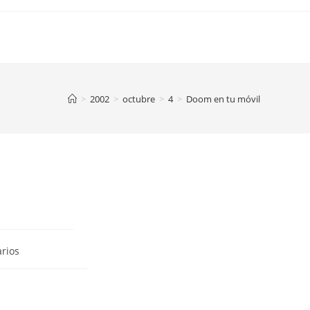
>
2002
>
octubre
>
4
>
Doom en tu móvil
rios