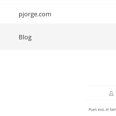
Saltar
al
pjorge.com
contenido
Blog
Aut
de
la
Pues eso, el f
entr