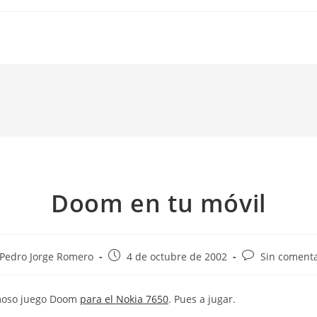
Doom en tu móvil
or
Publicación
Comentarios
Pedro Jorge Romero
4 de octubre de 2002
Sin comenta
de
de
la
la
amoso juego Doom
para el Nokia 7650
. Pues a jugar.
ada:
entrada:
entrada: