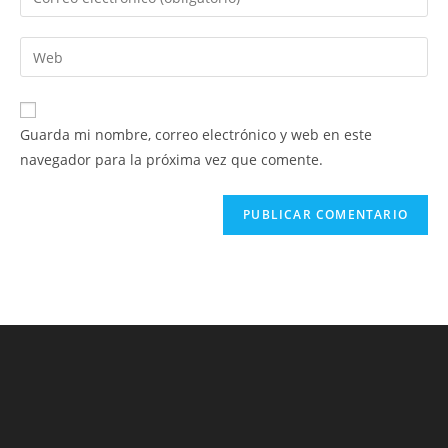
o
tu
nombre
dirección
Introduce
de
de
la
usuario
correo
URL
para
electrónico
de
comentar
Guarda mi nombre, correo electrónico y web en este
para
tu
navegador para la próxima vez que comente.
comentar
web
(opcional)