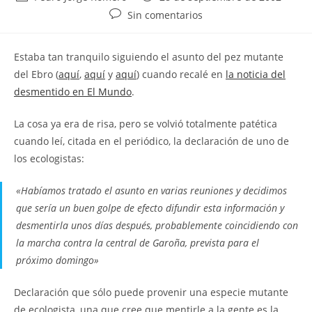
de
de
Comentarios
Sin comentarios
la
la
de
entrada:
entrada:
la
Estaba tan tranquilo siguiendo el asunto del pez mutante
entrada:
del Ebro (
aquí
,
aquí
y
aquí
) cuando recalé en
la noticia del
desmentido en El Mundo
.
La cosa ya era de risa, pero se volvió totalmente patética
cuando leí, citada en el periódico, la declaración de uno de
los ecologistas:
«Habíamos tratado el asunto en varias reuniones y decidimos
que sería un buen golpe de efecto difundir esta información y
desmentirla unos días después, probablemente coincidiendo con
la marcha contra la central de Garoña, prevista para el
próximo domingo»
Declaración que sólo puede provenir una especie mutante
de ecologista, una que cree que mentirle a la gente es la