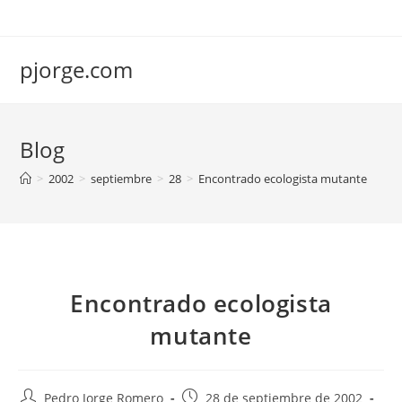
Saltar
al
contenido
pjorge.com
Blog
>
2002
>
septiembre
>
28
>
Encontrado ecologista mutante
Encontrado ecologista
mutante
Autor
Publicación
Pedro Jorge Romero
28 de septiembre de 2002