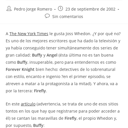
Autor
Publicación
Pedro Jorge Romero
23 de septiembre de 2002
de
de
Comentarios
Sin comentarios
la
la
de
entrada:
entrada:
la
A
The New York Times
le gusta Joss Whedon. ¿Y por qué no?
entrada:
Es uno de los mejores escritores que ha dado la televisión y
ya había conseguido tener simultáneamente dos series de
gran calidad:
Buffy
y
Angel
(ésta última no es tan buena
como
Buffy
, insuperable, pero para entendernos es como
Forever Knight
bien hecho: detectives de lo sobrenatural
con estilo, encanto e ingenio ?en el primer episodio, se
atreven a matar a la protagonista a la mitad). Y ahora, va a
por la tercera:
Firefly
.
En este
artículo
(advertencia, se trata de uno de esos sitios
tontos en los que hay que registrarse para poder acceder a
él) se cantan las maravillas de
Firefly
, el propio Whedon y,
por supuesto,
Buffy
: