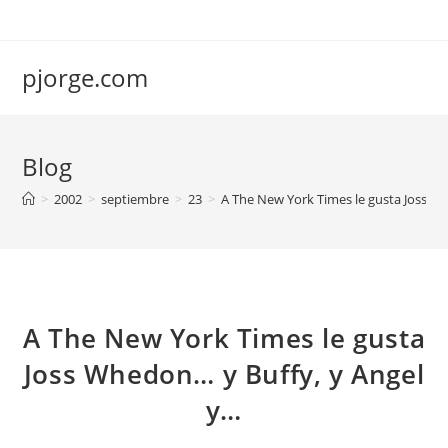
Saltar
al
contenido
pjorge.com
Blog
>
2002
>
septiembre
>
23
>
A The New York Times le gusta Joss W
A The New York Times le gusta
Joss Whedon… y Buffy, y Angel
y…