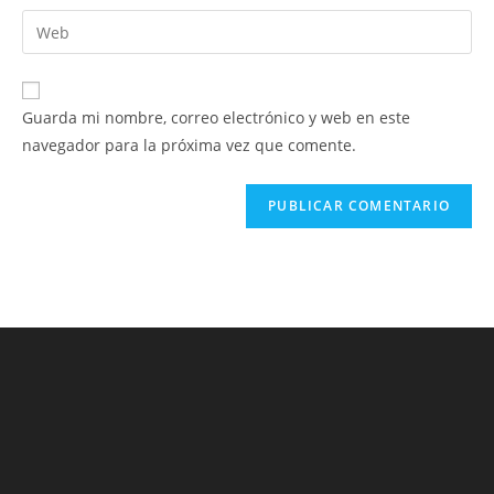
nombre
dirección
Introduce
de
de
la
usuario
correo
URL
para
electrónico
de
comentar
Guarda mi nombre, correo electrónico y web en este
para
tu
navegador para la próxima vez que comente.
comentar
web
(opcional)