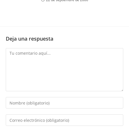
Deja una respuesta
Comentario
Introduce
tu
nombre
Introduce
o
tu