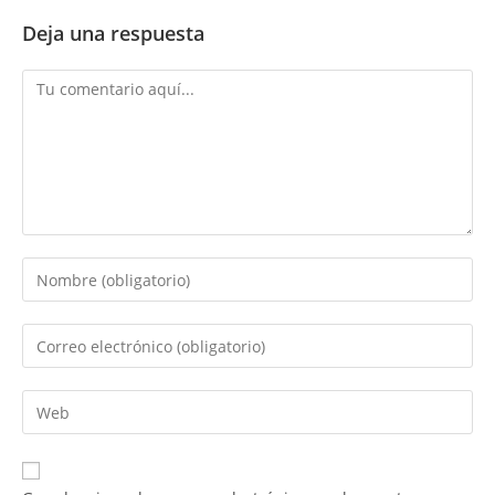
Deja una respuesta
Comentario
Introduce
tu
nombre
Introduce
o
tu
nombre
dirección
Introduce
de
de
la
usuario
correo
URL
para
electrónico
de
comentar