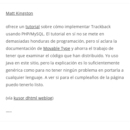
la
la
de
entrada:
entrada:
la
Matt Kingston
entrada:
ofrece un
tutorial
sobre cómo implementar Trackback
usando PHP/MySQL. El tutorial en sí no se mete en
demasiadas honduras de programación, pero sí aclara la
documentación de
Movable Type
y ahorra el trabajo de
tener que examinar el código que han distribuido. Yo uso
Java en este sitio, pero la explicación es lo suficientemente
genérica como para no tener ningún problema en portarla a
cualquier lenguaje. A ver si para el cumpleaños de la página
puedo tenerlo listo.
(vía
kusor dhtml weblog
)
—–