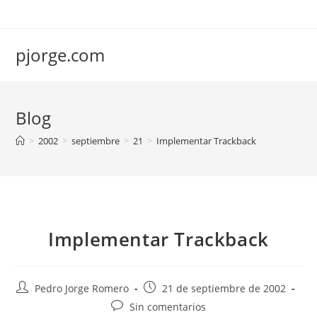
Saltar
al
contenido
pjorge.com
Blog
>
2002
>
septiembre
>
21
>
Implementar Trackback
Implementar Trackback
Autor
Publicación
Pedro Jorge Romero
21 de septiembre de 2002
de
de
Comentarios
Sin comentarios