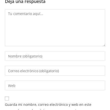
Deja una respuesta
Comentario
Introduce
tu
nombre
Introduce
o
tu
nombre
dirección
Introduce
de
de
la
usuario
correo
URL
para
electrónico
de
comentar
Guarda mi nombre, correo electrónico y web en este
para
tu