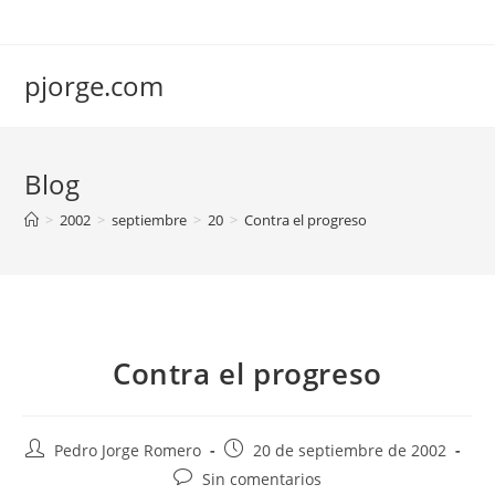
Saltar
al
contenido
pjorge.com
Blog
>
2002
>
septiembre
>
20
>
Contra el progreso
Contra el progreso
Autor
Publicación
Pedro Jorge Romero
20 de septiembre de 2002
de
de
Comentarios
Sin comentarios