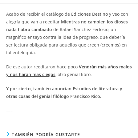
la
la
de
entrada:
entrada:
la
Acabo de recibir el catálogo de
Ediciones Destino
y veo con
entrada:
alegría que van a reeditar
Mientras no cambien los dioses
nada habrá cambiado
de Rafael Sánchez Ferlosio, un
magnífico ensayo contra la idea de progreso, que debería
ser lectura obligada para aquellos que creen (creemos) en
tal entelequia.
De ese autor reeditaron hace poco
Vendrán más años malos
y nos harán más ciegos
, otro genial libro.
Y por cierto, también anuncian
Estudios de literatura y
otras cosas
del genial filólogo Francisco Rico.
—–
TAMBIÉN PODRÍA GUSTARTE