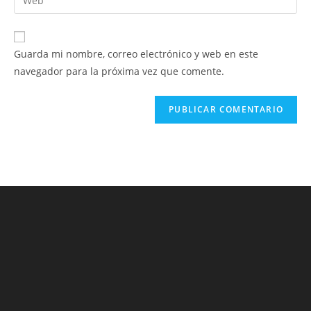
de
la
usuario
correo
URL
para
electrónico
de
comentar
Guarda mi nombre, correo electrónico y web en este
para
tu
navegador para la próxima vez que comente.
comentar
web
(opcional)