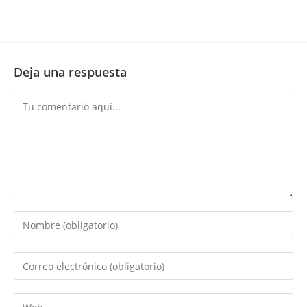
Deja una respuesta
Comentario
Introduce
tu
nombre
Introduce
o
tu
nombre
dirección
Introduce
de