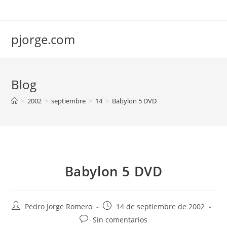
Saltar
al
contenido
pjorge.com
Blog
>
2002
>
septiembre
>
14
>
Babylon 5 DVD
Babylon 5 DVD
Autor
Publicación
Pedro Jorge Romero
14 de septiembre de 2002
de
de
Comentarios
Sin comentarios