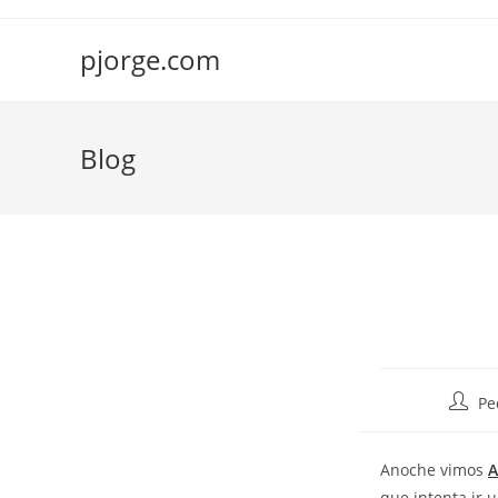
Saltar
al
pjorge.com
contenido
Blog
Autor
Pe
de
la
Anoche vimos
A
entrad
que intenta ir 