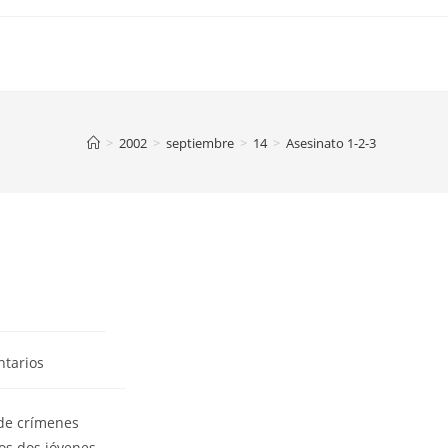
>
2002
>
septiembre
>
14
>
Asesinato 1-2-3
ntarios
 de crímenes
los dos jóvenes