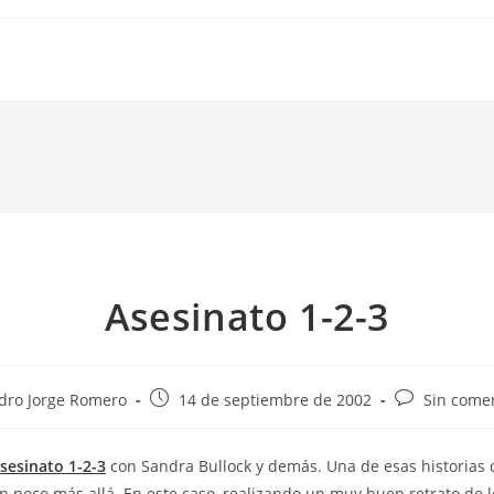
Asesinato 1-2-3
Publicación
Comentarios
dro Jorge Romero
14 de septiembre de 2002
Sin come
de
de
la
la
sesinato 1-2-3
con Sandra Bullock y demás. Una de esas historias
a:
entrada:
entrada:
un poco más allá. En este caso, realizando un muy buen retrato de 