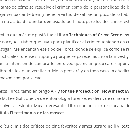
 tanto de cómo se resuelve el crimen como de la personalidad de l
eja ver bastante bien, y tiene la virtud de salirse un poco de lo habi
la no acaba de quedar demasiado perfilado, pero los dos chicos es
mí lo que más me gustó fue el libro
Techniques of Crime Scene Inv
 Barry A.J. Fisher que usan para planificar el crimen teniendo en c
estigar. Me encantan ese tipo de libros, donde se explica cómo se r
 policiales forenses, supongo porque se parece mucho a la investiga
on la intención de comprarlo, pero veo que es un poco caro, supo
ibro de texto universitario. Me lo pensaré y en todo caso, lo añadiré
mazon.com
por si cae.
sos libros, también tengo
A Fly for the Prosecution: How Insect E
 M. Lee Goff, que va de entomología forense, es decir, de cómo med
esolver asesinato. Muy interesante. Libro que por cierto se acaba d
título
El testimonio de las moscas
.
elícula, mis dos críticos de cine favoritos ?James Berardinelli y
Roge