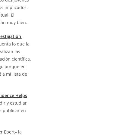
os implicados.
tual. El
tán muy bien.
estigation,
uenta lo que la
ealizan las
ción científica.
ngo porque en
 a mi lista de
vidence Helps
ir y estudiar
e publicar en
r Ebert
– la