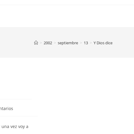
>
2002
>
septiembre
>
13
>
Y Dios dice
ntarios
 una vez voy a