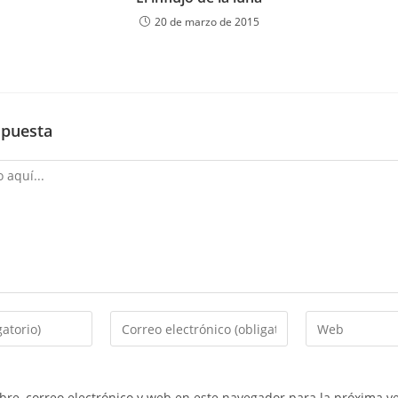
20 de marzo de 2015
spuesta
Introduce
Introduce
tu
la
dirección
URL
de
de
re, correo electrónico y web en este navegador para la próxima v