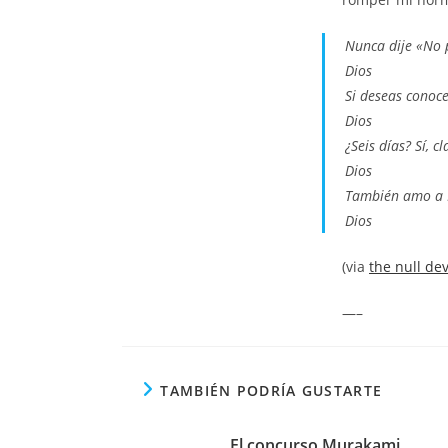
Nunca dije «No 
Dios
Si deseas conoce
Dios
¿Seis días? Sí, c
Dios
También amo a M
Dios
(via
the null de
—–
TAMBIÉN PODRÍA GUSTARTE
El concurso Murakami