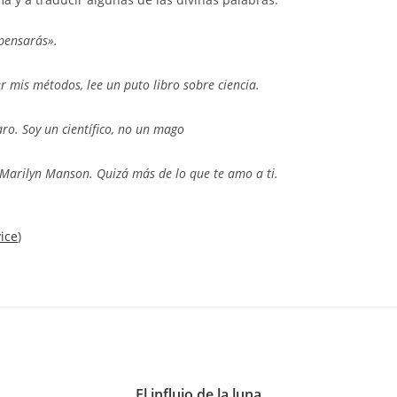
pensarás».
r mis métodos, lee un puto libro sobre ciencia.
laro. Soy un científico, no un mago
arilyn Manson. Quizá más de lo que te amo a ti.
vice
)
El influjo de la luna