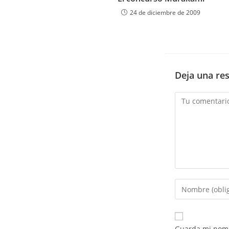
24 de diciembre de 2009
Deja una re
Comentario
Introduce
tu
nombre
o
Guarda mi nomb