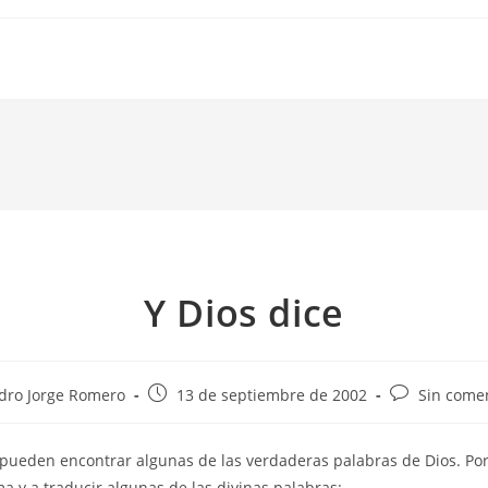
Y Dios dice
Publicación
Comentarios
dro Jorge Romero
13 de septiembre de 2002
Sin come
de
de
la
la
pueden encontrar algunas de las verdaderas palabras de Dios. Por
a:
entrada:
entrada:
 y a traducir algunas de las divinas palabras: