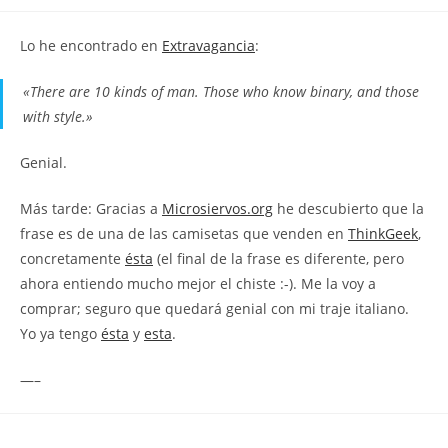
la
la
de
entrada:
entrada:
la
Lo he encontrado en
Extravagancia
:
entrada:
«There are 10 kinds of man. Those who know binary, and those
with style.»
Genial.
Más tarde: Gracias a
Microsiervos.org
he descubierto que la
frase es de una de las camisetas que venden en
ThinkGeek
,
concretamente
ésta
(el final de la frase es diferente, pero
ahora entiendo mucho mejor el chiste :-). Me la voy a
comprar; seguro que quedará genial con mi traje italiano.
Yo ya tengo
ésta
y
esta
.
—–