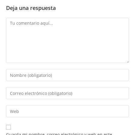
Deja una respuesta
Comentario
Introduce
tu
nombre
Introduce
o
tu
nombre
dirección
Introduce
de
de
la
usuario
correo
URL
para
electrónico
de
comentar
Guarda mi nombre, correo electrónico y web en este