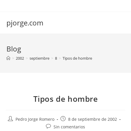
Saltar
al
contenido
pjorge.com
Blog
>
2002
>
septiembre
>
8
>
Tipos de hombre
Tipos de hombre
Autor
Publicación
Pedro Jorge Romero
8 de septiembre de 2002
de
de
Comentarios
Sin comentarios