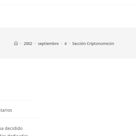
>
2002
>
septiembre
>
4
>
Sección Criptonomicón
tarios
ha decidido
adas dedicadas