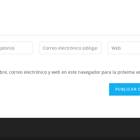
Introduce
Introduce
tu
la
dirección
URL
de
de
re, correo electrónico y web en este navegador para la próxima v
correo
tu
electrónico
web
para
(opcional)
comentar