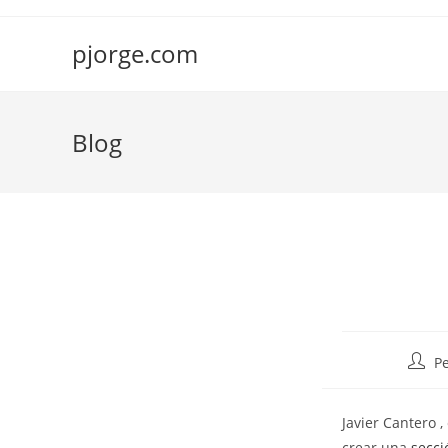
Saltar
al
pjorge.com
contenido
Blog
Autor
P
de
la
Javier Cantero 
entra
crear una
secci