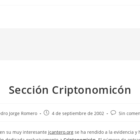
Sección Criptonomicón
Publicación
Comentarios
edro Jorge Romero
4 de septiembre de 2002
Sin comen
de
de
la
la
, en su muy interesante
jcantero.org
se ha rendido a la evidencia y 
da:
entrada:
entrada:
ón dedicada exclusivamente a
Criptonomicón
. El número de entr