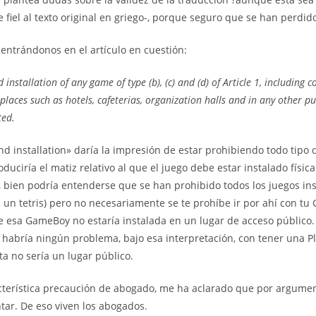
 fiel al texto original en griego-, porque seguro que se han perdid
centrándonos en el artículo en cuestión:
 installation of any game of type (b), (c) and (d) of Article 1, including
 places such as hotels, cafeterias, organization halls and in any other pu
ted.
nd installation» daría la impresión de estar prohibiendo todo tipo 
oduciría el matiz relativo al que el juego debe estar instalado físi
o, bien podría entenderse que se han prohibido todos los juegos ins
 un tetris) pero no necesariamente se te prohíbe ir por ahí con t
 esa GameBoy no estaría instalada en un lugar de acceso público
habría ningún problema, bajo esa interpretación, con tener una Pl
ta no sería un lugar público.
acterística precaución de abogado, me ha aclarado que por argumen
ar. De eso viven los abogados.