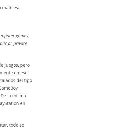
o matices.
 computer games,
blic or private
de juegos, pero
camente en ese
talados del tipo
u GameBoy
. De la misma
ayStation en
tar, todo se