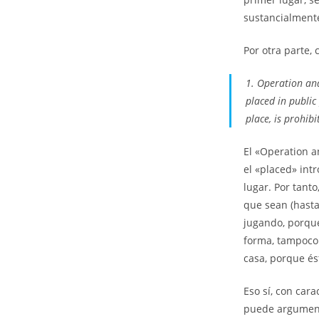
sustancialmente
Por otra parte, 
1. Operation and
placed in public
place, is prohibi
El «Operation a
el «placed» intr
lugar. Por tant
que sean (hasta
jugando, porque
forma, tampoco 
casa, porque és
Eso sí, con car
puede argument