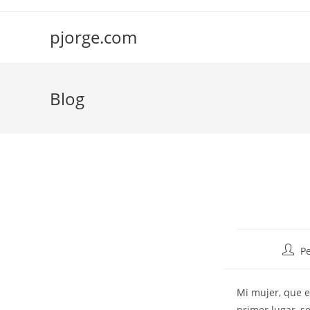
Saltar
al
pjorge.com
contenido
Blog
Autor
P
de
la
Mi mujer, que 
entra
primer lugar, s