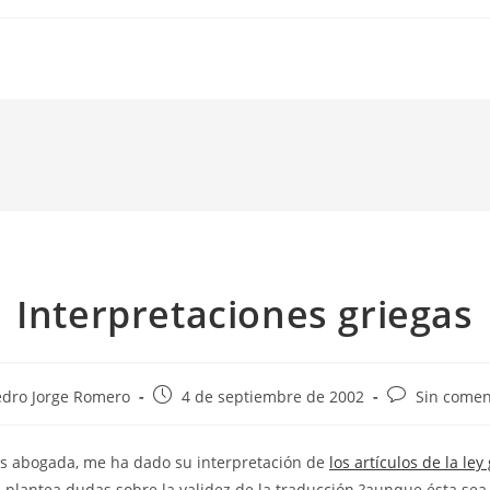
Interpretaciones griegas
Publicación
Comentarios
edro Jorge Romero
4 de septiembre de 2002
Sin comen
de
de
la
la
es abogada, me ha dado su interpretación de
los artículos de la ley
da:
entrada:
entrada:
e plantea dudas sobre la validez de la traducción ?aunque ésta sea