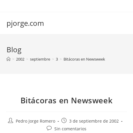
Saltar
al
contenido
pjorge.com
Blog
>
2002
>
septiembre
>
3
>
Bitácoras en Newsweek
Bitácoras en Newsweek
Autor
Publicación
Pedro Jorge Romero
3 de septiembre de 2002
de
de
Comentarios
Sin comentarios