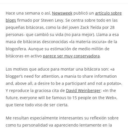
la
la
de
entrada:
entrada:
la
Hace una semana o así,
Newsweek
publicó un
artículo sobre
entrada:
blogs
firmado por Steven Levy. Se centra sobre todo en las
pequeñas bitácoras, como la del joven Zack ?leída por 28
personas- que cambió su vida (no para mejor). Llama a esa
masa de bitácoras desconocidas «la materia oscura» de la
blogosfera. Aunque su estimación de medio millón de
bitácoras en activo
parece ser muy conservadora
.
Los motivos que aduce para montar una bitácora son: «a
blogger’s need for attention, a mania to share information
and, above all, a desire to be a participant and not a potato».
Y reproduce la graciosa cita de
David Weinberger
: «In the
future, everyone will be famous to 15 people on the Web»,
que tiene todo viso de ser cierta.
Me resultan especialmente interesantes su reflexión sobre
como tu personalidad va apareciendo lentamente en la