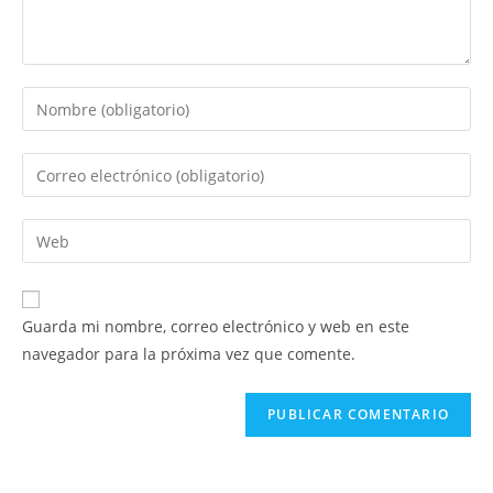
Introduce
tu
nombre
Introduce
o
tu
nombre
dirección
Introduce
de
de
la
usuario
correo
URL
para
electrónico
de
comentar
Guarda mi nombre, correo electrónico y web en este
para
tu
navegador para la próxima vez que comente.
comentar
web
(opcional)