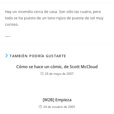
la
la
de
entrada:
entrada:
la
Hay un incendio cerca de casa. Son sólo las cuatro, pero
entrada:
todo se ha puesto de un tono rojizo de puesta de sol muy
curioso.
—–
TAMBIÉN PODRÍA GUSTARTE
Cómo se hace un cómic, de Scott McCloud
29 de mayo de 2007
[W2B] Empieza
24 de octubre de 2005