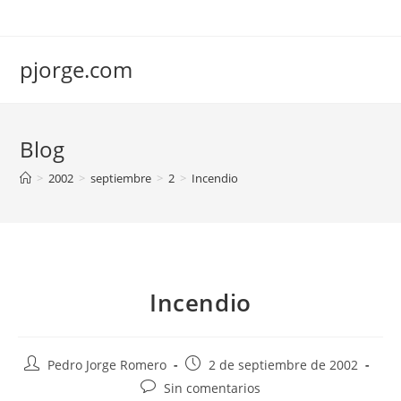
Saltar
al
contenido
pjorge.com
Blog
>
2002
>
septiembre
>
2
>
Incendio
Incendio
Autor
Publicación
Pedro Jorge Romero
2 de septiembre de 2002
de
de
Comentarios
Sin comentarios