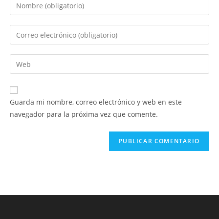
Introduce
tu
nombre
Introduce
o
tu
nombre
dirección
Introduce
de
de
la
usuario
correo
URL
para
electrónico
de
comentar
Guarda mi nombre, correo electrónico y web en este
para
tu
navegador para la próxima vez que comente.
comentar
web
(opcional)