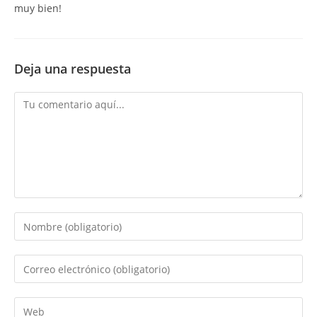
muy bien!
Deja una respuesta
Comentario
Introduce
tu
nombre
Introduce
o
tu
nombre
dirección
Introduce
de
de