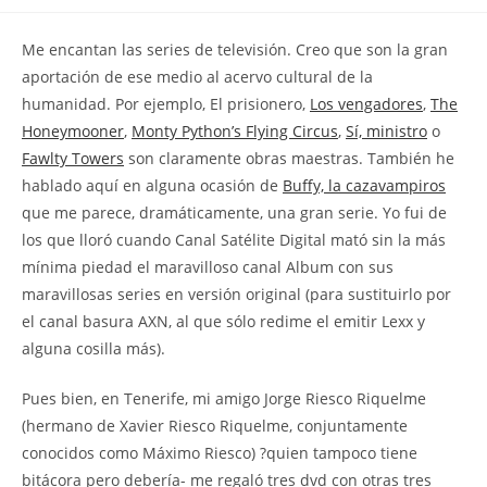
la
la
de
entrada:
entrada:
la
M
e encantan las series de televisión. Creo que son la gran
entrada:
aportación de ese medio al acervo cultural de la
humanidad. Por ejemplo, El prisionero,
Los vengadores
,
The
Honeymooner
,
Monty Python’s Flying Circus
,
Sí, ministro
o
Fawlty Towers
son claramente obras maestras. También he
hablado aquí en alguna ocasión de
Buffy, la cazavampiros
que me parece, dramáticamente, una gran serie. Yo fui de
los que lloró cuando Canal Satélite Digital mató sin la más
mínima piedad el maravilloso canal Album con sus
maravillosas series en versión original (para sustituirlo por
el canal basura AXN, al que sólo redime el emitir Lexx y
alguna cosilla más).
Pues bien, en Tenerife, mi amigo Jorge Riesco Riquelme
(hermano de Xavier Riesco Riquelme, conjuntamente
conocidos como Máximo Riesco) ?quien tampoco tiene
bitácora pero debería- me regaló tres dvd con otras tres