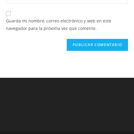
la
usuario
correo
URL
para
electrónico
de
comentar
Guarda mi nombre, correo electrónico y web en este
para
tu
navegador para la próxima vez que comente.
comentar
web
(opcional)