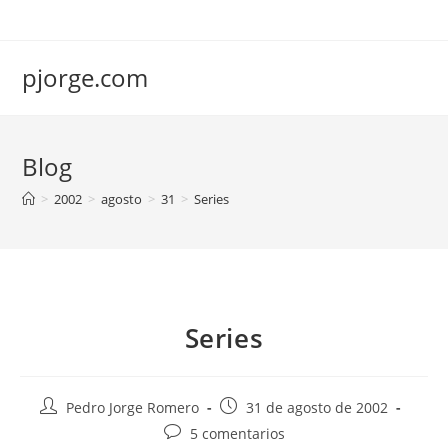
Saltar
al
contenido
pjorge.com
Blog
>
2002
>
agosto
>
31
>
Series
Series
Autor
Publicación
Pedro Jorge Romero
31 de agosto de 2002
de
de
Comentarios
5 comentarios