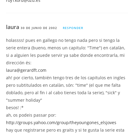
roy1xord@ozu.es
laura
30 DE JUNIO DE 2002
RESPONDER
holassss! pues en gallego no tengo nada pero si tengo la
serie entera (bueno, menos un capitulo: "Time") en catalàn,
si a alguien les puede servir ya sabe donde encontrarla, mi
dirección és:
laura@gerardft.com
ah! por cierto, también tengo tres de los capitulos en ingles
pero subtitulados en catalàn, són: "time" (el que me falta
doblado, pero al fin i al cabo tienes toda la serie), "sick" y
"summer holiday"
besos! :*
ah, os podeis passar por:
http://groups.yahoo.com/group/theyoungones_elsjoves
hay que registrarse pero es graits y si te gusta la serie esta