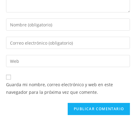
Introduce
tu
nombre
Introduce
o
tu
nombre
dirección
Introduce
de
de
la
usuario
correo
URL
para
electrónico
de
comentar
Guarda mi nombre, correo electrónico y web en este
para
tu
navegador para la próxima vez que comente.
comentar
web
(opcional)