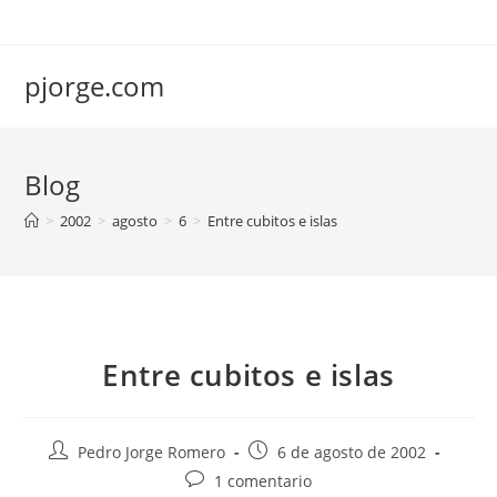
Saltar
al
contenido
pjorge.com
Blog
>
2002
>
agosto
>
6
>
Entre cubitos e islas
Entre cubitos e islas
Autor
Publicación
Pedro Jorge Romero
6 de agosto de 2002
de
de
Comentarios
1 comentario