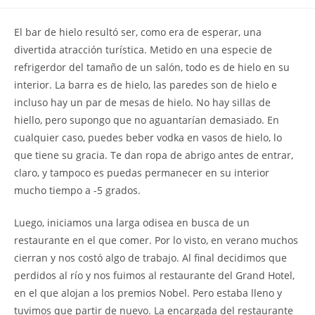
la
la
de
entrada:
entrada:
la
El bar de hielo resultó ser, como era de esperar, una
entrada:
divertida atracción turística. Metido en una especie de
refrigerdor del tamaño de un salón, todo es de hielo en su
interior. La barra es de hielo, las paredes son de hielo e
incluso hay un par de mesas de hielo. No hay sillas de
hiello, pero supongo que no aguantarían demasiado. En
cualquier caso, puedes beber vodka en vasos de hielo, lo
que tiene su gracia. Te dan ropa de abrigo antes de entrar,
claro, y tampoco es puedas permanecer en su interior
mucho tiempo a -5 grados.
Luego, iniciamos una larga odisea en busca de un
restaurante en el que comer. Por lo visto, en verano muchos
cierran y nos costó algo de trabajo. Al final decidimos que
perdidos al río y nos fuimos al restaurante del Grand Hotel,
en el que alojan a los premios Nobel. Pero estaba lleno y
tuvimos que partir de nuevo. La encargada del restaurante