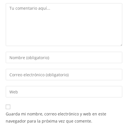
Comentario
Introduce
tu
nombre
Introduce
o
tu
nombre
dirección
Introduce
de
de
la
usuario
correo
URL
para
electrónico
de
comentar
Guarda mi nombre, correo electrónico y web en este
para
tu
navegador para la próxima vez que comente.
comentar
web