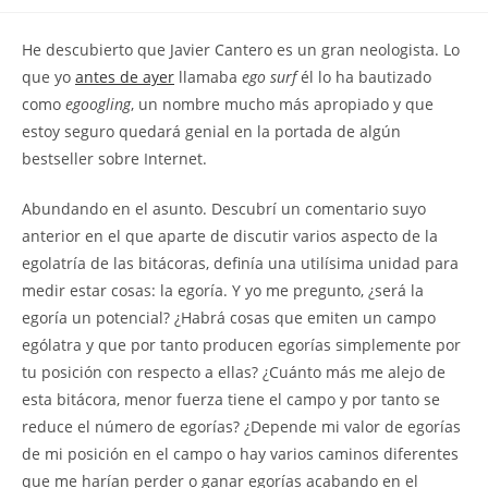
la
la
de
entrada:
entrada:
la
He descubierto que Javier Cantero es un gran neologista. Lo
entrada:
que yo
antes de ayer
llamaba
ego surf
él lo ha bautizado
como
egoogling
, un nombre mucho más apropiado y que
estoy seguro quedará genial en la portada de algún
bestseller sobre Internet.
Abundando en el asunto. Descubrí un comentario suyo
anterior en el que aparte de discutir varios aspecto de la
egolatría de las bitácoras, definía una utilísima unidad para
medir estar cosas: la egoría. Y yo me pregunto, ¿será la
egoría un potencial? ¿Habrá cosas que emiten un campo
ególatra y que por tanto producen egorías simplemente por
tu posición con respecto a ellas? ¿Cuánto más me alejo de
esta bitácora, menor fuerza tiene el campo y por tanto se
reduce el número de egorías? ¿Depende mi valor de egorías
de mi posición en el campo o hay varios caminos diferentes
que me harían perder o ganar egorías acabando en el