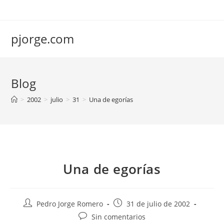
Saltar
al
contenido
pjorge.com
Blog
>
2002
>
julio
>
31
>
Una de egorías
Una de egorías
Autor
Publicación
Pedro Jorge Romero
31 de julio de 2002
de
de
Comentarios
Sin comentarios