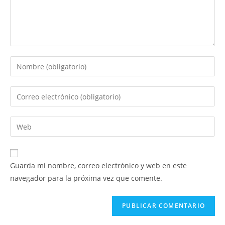
Introduce
tu
nombre
Introduce
o
tu
nombre
dirección
Introduce
de
de
la
usuario
correo
URL
para
electrónico
de
comentar
Guarda mi nombre, correo electrónico y web en este
para
tu
navegador para la próxima vez que comente.
comentar
web
(opcional)