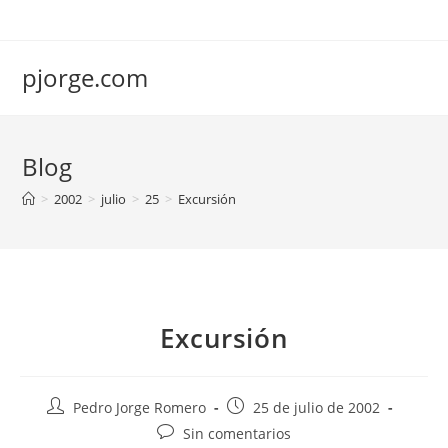
Saltar
al
contenido
pjorge.com
Blog
>
2002
>
julio
>
25
>
Excursión
Excursión
Autor
Publicación
Pedro Jorge Romero
25 de julio de 2002
de
de
Comentarios
Sin comentarios