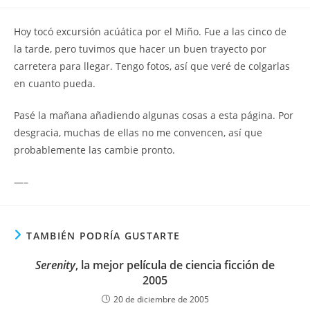
la
la
de
entrada:
entrada:
la
Hoy tocó excursión acúática por el Miño. Fue a las cinco de
entrada:
la tarde, pero tuvimos que hacer un buen trayecto por
carretera para llegar. Tengo fotos, así que veré de colgarlas
en cuanto pueda.
Pasé la mañana añadiendo algunas cosas a esta página. Por
desgracia, muchas de ellas no me convencen, así que
probablemente las cambie pronto.
—–
TAMBIÉN PODRÍA GUSTARTE
Serenity
, la mejor película de ciencia ficción de
2005
20 de diciembre de 2005