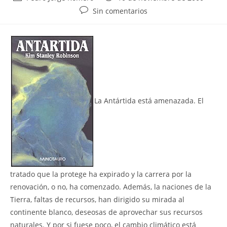
de
de
Comentarios
Sin comentarios
la
la
de
entrada:
entrada:
la
entrada:
La Antártida está amenazada. El
tratado que la protege ha expirado y la carrera por la
renovación, o no, ha comenzado. Además, la naciones de la
Tierra, faltas de recursos, han dirigido su mirada al
continente blanco, deseosas de aprovechar sus recursos
naturales. Y por si fuese poco, el cambio climático está