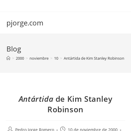
Saltar
al
contenido
pjorge.com
Blog
>
2000
>
noviembre
>
10
>
Antártida de Kim Stanley Robinson
Antártida
de Kim Stanley
Robinson
Autor
Publicación
Pedro Jorge Romero
10 de noviembre de 2000