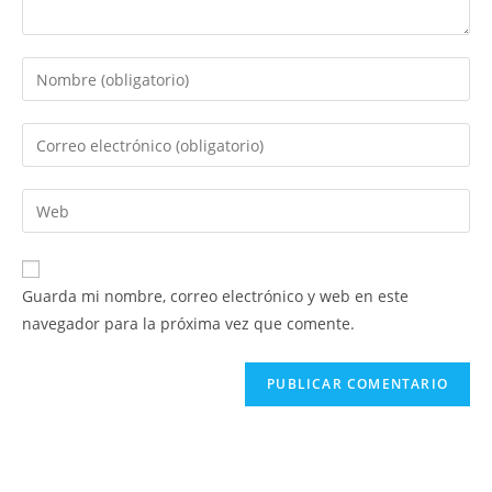
Introduce
tu
nombre
Introduce
o
tu
nombre
dirección
Introduce
de
de
la
usuario
correo
URL
para
electrónico
de
comentar
Guarda mi nombre, correo electrónico y web en este
para
tu
navegador para la próxima vez que comente.
comentar
web
(opcional)